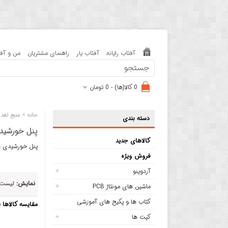
آفتاب رایانه
آفتاب یار
راهنمای مشتریان
من و آفت
0 کالا(ها) - 0 تومان
»
خانه
منبع تغذی
دسته بندی
پنل خورشی
کالاهای جدید
پنل خورشیدی 
فروش ویژه
آردوینو
نمایش:
لیست
ماشین های مونتاژ PCB
کتاب ها و پکیج های آموزشی
مقایسه کالاها (0)
کیت ها