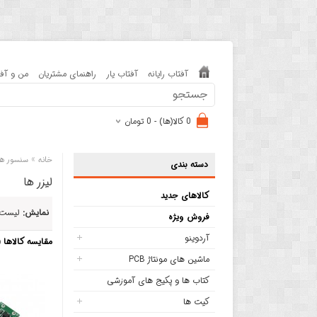
آفتاب رایانه
آفتاب یار
راهنمای مشتریان
من و آفت
0 کالا(ها) - 0 تومان
»
خانه
سنسور ها
دسته بندی
لیزر ها
کالاهای جدید
نمایش:
لیست
فروش ویژه
آردوینو
مقایسه کالاها (0)
ماشین های مونتاژ PCB
کتاب ها و پکیج های آموزشی
کیت ها