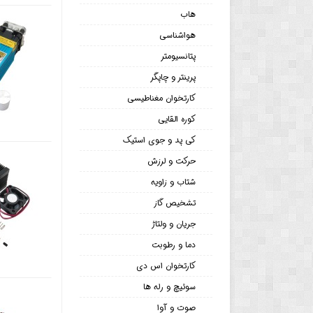
هاب
هواشناسی
پتانسیومتر
پرینتر و چاپگر
کارتخوان مغناطیسی
کوره القایی
کی پد و جوی استیک
حرکت و لرزش
شتاب و زاویه
تشخیص گاز
جریان و ولتاژ
دما و رطوبت
کارتخوان اس دی
سوئیچ و رله ها
صوت و آوا