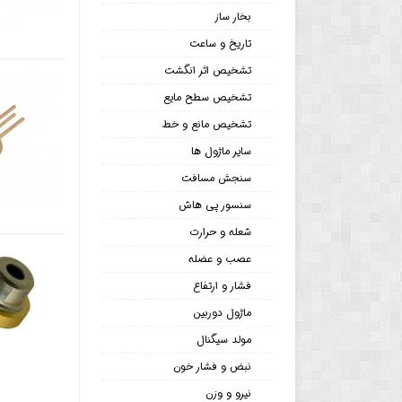
بخار ساز
تاریخ و ساعت
تشخیص اثر انگشت
تشخیص سطح مایع
تشخیص مانع و خط
سایر ماژول ها
سنجش مسافت
سنسور پی هاش
شعله و حرارت
عصب و عضله
فشار و ارتفاع
ماژول دوربین
مولد سیگنال
نبض و فشار خون
نیرو و وزن