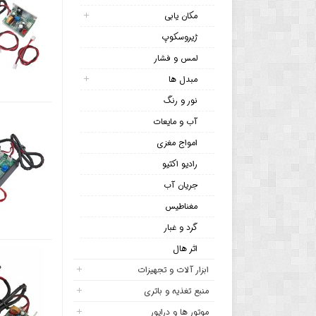
مکان یابی
ژیروسکوپ
لمس و فشار
مبدل ها
نور و رنگ
آب و مایعات
امواج مغزی
رادیو اکتیو
جریان آب
مغناطیس
گرد و غبار
اثر هال
ابزار آلات و تجهیزات
منبع تغذیه و باتری
موتور ها و درایور