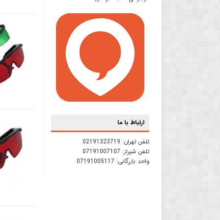
ارتباط با ما
تلفن تهران:
02191323719
تلفن شیراز:
07191007107
واحد بازرگانی:
07191005117