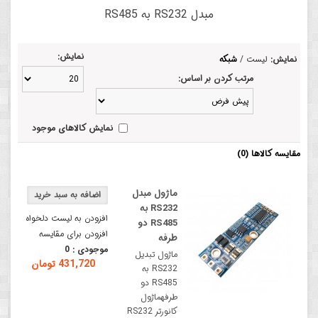
مبدل RS232 به RS485
نمایش:
نمایش:
لیست
/
شبکه
مرتب کردن بر اساس:
نمایش کالاهای موجود
مقایسه کالاها (0)
ماژول مبدل
RS232 به
افزودن به لیست دلخواه
RS485 دو
افزودن برای مقایسه
طرفه
موجودی :
0
ماژول تبدیل
431,720 تومان
RS232 به
RS485 دو
طرفهماژول
کانورتر RS232