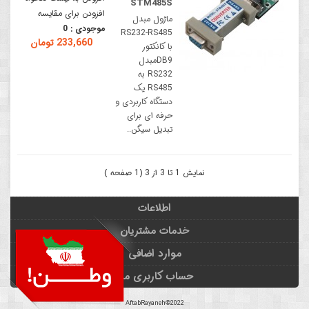
STM485S
افزودن برای مقایسه
ماژول مبدل
موجودی :
0
RS232-RS485
233,660 تومان
با کانکتور
DB9مبدل
RS232 به
RS485 یک
دستگاه کاربردی و
حرفه ای برای
تبدیل سیگن..
نمایش 1 تا 3 از 3 (1 صفحه )
اطلاعات
خدمات مشتریان
موارد اضافی
حساب کاربری من
AftabRayaneh©2022