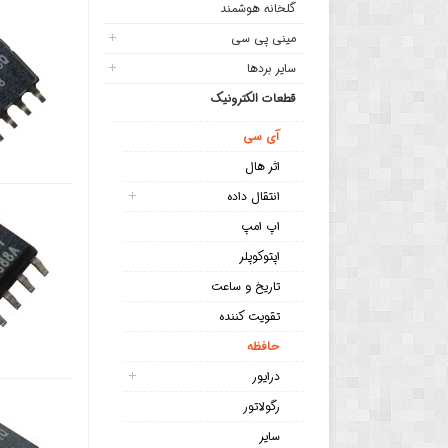
گلخانه هوشمند
مینی پی سی
سایر بردها
قطعات الکترونیک
آی سی
اثر هال
انتقال داده
اپ امپ
اپتوکوپلر
تاریخ و ساعت
تقویت کننده
حافظه
درایور
رگولاتور
سایر