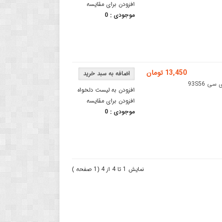
افزودن برای مقایسه
موجودی :
0
13,450 تومان
آی سی حافظه اییپرام 93S56توجه: این کالا شامل مرجوعی نمی باشد.آی سی 93S56
افزودن به لیست دلخواه
افزودن برای مقایسه
موجودی :
0
نمایش 1 تا 4 از 4 (1 صفحه )