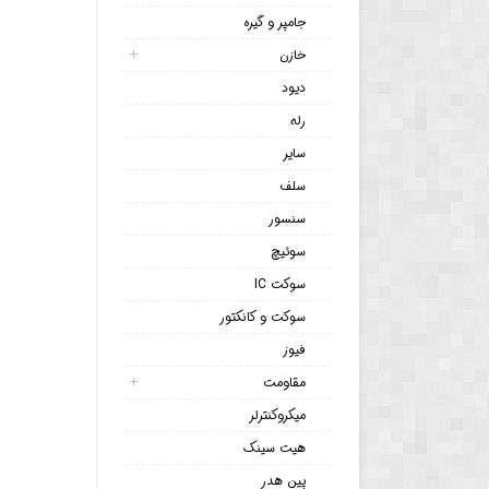
جامپر و گیره
خازن
دیود
رله
سایر
سلف
سنسور
سوئیچ
سوکت IC
سوکت و کانکتور
فیوز
مقاومت
میکروکنترلر
هیت سینک
پین هدر