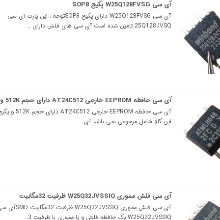
آی سی W25Q128FVSG پکیج SOP8
آی سی W25Q128FVSG دارای پکیج SOP8توجه : این پارت ای سی
25Q128JVSQ تامین شده است.آی سی های فلش دارای ..
آی سی حافظه EEPROM خارجی AT24C512 دارای حجم 512K و پکیج SOP8
این کالا شامل مرجوعی نمی باشد.آی‌ ..
آی سی فلش مموری W25Q32JVSSIQ ظرفیت 32مگابیت
آی سی فلش مموری W25Q32JVSSIQ ظرفیت 32مگابیت 
W25Q32JVSSIQ یک حافظه فلش و یا مموری با ظرفیت 3..