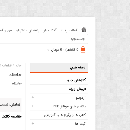
آفتاب رایانه
آفتاب یار
راهنمای مشتریان
من و آفت
0 کالا(ها) - 0 تومان
»
خانه
قطعات ال
دسته بندی
حافظه
کالاهای جدید
حافظه
فروش ویژه
آردوینو
نمایش:
لیست
ماشین های مونتاژ PCB
کتاب ها و پکیج های آموزشی
مقایسه کالاها (0)
کیت ها