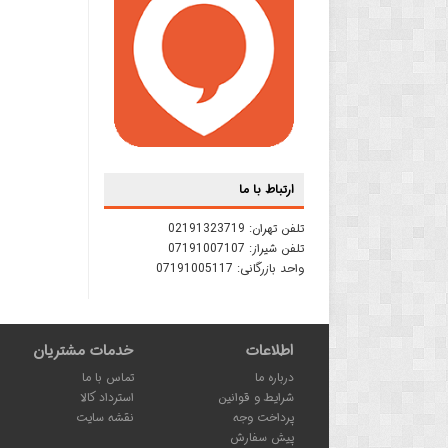
ارتباط با ما
تلفن تهران:
02191323719
تلفن شیراز:
07191007107
واحد بازرگانی:
07191005117
اطلاعات
خدمات مشتریان
درباره ما
تماس با ما
شرایط و قوانین
استرداد کالا
پرداخت وجه
نقشه سایت
پیش سفارش