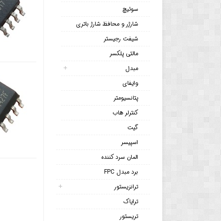
سوئیچ
شارژر و محافظ شارژ باتری
شیفت رجیستر
مالتی پلکسر
مبدل
وایفای
پتانسیومتر
کنترلر هاب
گیت
اسپیسر
المان سرد کننده
برد مبدل FPC
ترانزیستور
ترایاک
تریستور