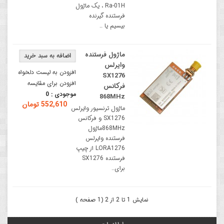
Ra-01H ، یک ماژول
فرستنده گیرنده
بیسیم یا ..
ماژول فرستنده
وایرلس
افزودن به لیست دلخواه
SX1276
افزودن برای مقایسه
فرکانس
موجودی :
0
868MHz
552,610 تومان
ماژول ترنسیور وایرلس
SX1276 و فرکانس
868MHzماژول
فرستنده وایرلس
LORA1276 از چیپ
فرستنده SX1276
برای..
نمایش 1 تا 2 از 2 (1 صفحه )