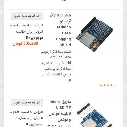
شیلد دیتا لاگر
آردوینو
افزودن به لیست دلخواه
Arduino
افزودن برای مقایسه
Data
موجودی :
5
Logging
305,280 تومان
Shield
شیلد دیتا لاگر آردوینو
Arduino Data
Logging Shieldشیلد
دیتا لاگر برای ذخیره
سازی اطلاعاتی که بعد
از ..
ماژول micro
SD TF با
افزودن به لیست دلخواه
قابلیت خواندن
افزودن برای مقایسه
و نوشتن
موجودی :
0
ماژول micro SD