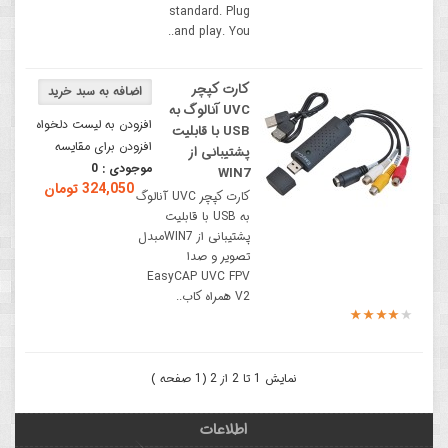
standard. Plug
and play. You..
کارت کپچر
UVC آنالوگ به
افزودن به لیست دلخواه
USB با قابلیت
افزودن برای مقایسه
پشتیبانی از
موجودی :
0
WIN7
324,050 تومان
کارت کپچر UVC آنالوگ
به USB با قابلیت
پشتیبانی از WIN7مبدل
تصویر و صدا
EasyCAP UVC FPV
V2 همراه کاب..
نمایش 1 تا 2 از 2 (1 صفحه )
اطلاعات