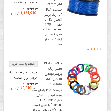
افزودن برای مقایسه
قطر 1.75mm
موجودی :
0
فیلامنت PLA
1,164,910 تومان
آبی رنگ پرینتر
3بعدی 1Kg با
قطر 1.75mm
PLA filament یا
همان اسید پلی
لاکتیک ماده ای
چند ..
فیلامنت PLA
بنفش رنگ
افزودن به لیست دلخواه
پرینتر 3بعدی
افزودن برای مقایسه
10متری قطر
موجودی :
0
1.75mm
49,040 تومان
فیلامنت PLA بنفش رنگ
پرینتر 3بعدی 10متری
قطر 1.75mmPLA
filament یا همان اسید
پلی لاکتیک ماده ای چند