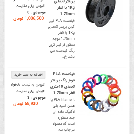
پرینتر 3بعدی
افزودن برای مقایسه
1Kg با قطر
موجودی :
0
1.75mm
1,006,500 تومان
فیلامنت PLA فیبر
کربن پرینتر 3بعدی
1Kg با قطر
1.75mm توجه:
منظور از فیبر کربن
رنگ فیلامنت می
باشد خ..
فیلامنت PLA
قرمز رنگ پرینتر
افزودن به لیست دلخواه
3بعدی 10متری
افزودن برای مقایسه
قطر 1.75mm
موجودی :
3
PLA filament یا
68,930 تومان
همان اسید پلی
لاکتیک ماده ای
چند منظوره
است که معمولا
در چاپ سه