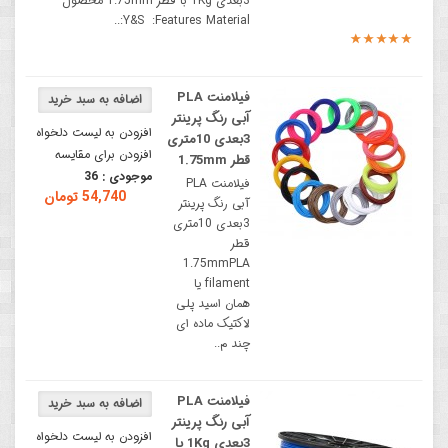
3بعدی 1Kg با قطر 1.75mm محصول
Y&S :Features Material:..
فیلامنت PLA
آبی رنگ پرینتر
افزودن به لیست دلخواه
3بعدی 10متری
افزودن برای مقایسه
قطر 1.75mm
موجودی :
36
فیلامنت PLA
54,740 تومان
آبی رنگ پرینتر
3بعدی 10متری
قطر
1.75mmPLA
filament یا
همان اسید پلی
لاکتیک ماده ای
چند م..
فیلامنت PLA
آبی رنگ پرینتر
افزودن به لیست دلخواه
3بعدی 1Kg با