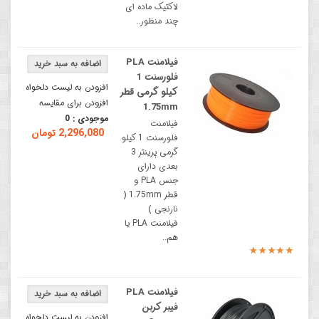
لاکتیک ماده ای
چند منظور..
فیلامنت PLA
فلورسنت 1
افزودن به لیست دلخواه
کیلو گرمی قطر
افزودن برای مقایسه
1.75mm
موجودی :
0
فیلامنت
2,296,080 تومان
فلورسنت 1 کیلو
گرمی پرینتر 3
بعدی دارای
جنس PLA و
قطر 1.75mm (
نارنجی )
فیلامنت PLA یا
هم..
فیلامنت PLA
فیبر کربن
افزودن به لیست دلخواه