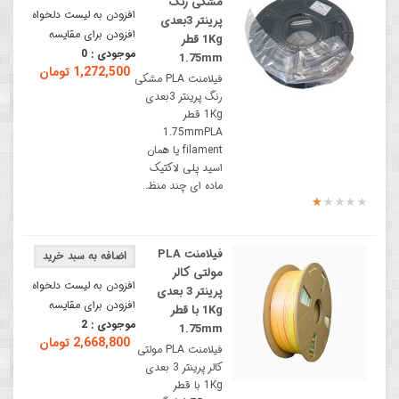
مشکی رنگ
افزودن به لیست دلخواه
پرینتر 3بعدی
افزودن برای مقایسه
1Kg قطر
موجودی :
0
1.75mm
1,272,500 تومان
فیلامنت PLA مشکی
رنگ پرینتر 3بعدی
1Kg قطر
1.75mmPLA
filament یا همان
اسید پلی لاکتیک
ماده ای چند منظ..
فیلامنت PLA
مولتی کالر
افزودن به لیست دلخواه
پرینتر 3 بعدی
افزودن برای مقایسه
1Kg با قطر
موجودی :
2
1.75mm
2,668,800 تومان
فیلامنت PLA مولتی
کالر پرینتر 3 بعدی
1Kg با قطر