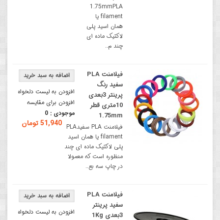
1.75mmPLA
filament یا
همان اسید پلی
لاکتیک ماده ای
چند م..
فیلامنت PLA
سفید رنگ
افزودن به لیست دلخواه
پرینتر 3بعدی
افزودن برای مقایسه
10متری قطر
موجودی :
0
1.75mm
51,940 تومان
فیلامنت PLA سفیدPLA
filament یا همان اسید
پلی لاکتیک ماده ای چند
منظوره است که معمولا
در چاپ سه بع..
فیلامنت PLA
سفید پرینتر
افزودن به لیست دلخواه
3بعدی 1Kg