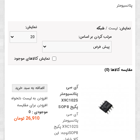
پتانسیومتر
نمایش:
نمایش:
لیست
/
شبکه
مرتب کردن بر اساس:
نمایش کالاهای موجود
مقایسه کالاها (0)
آی سی
پتانسیومتر
افزودن به لیست دلخواه
X9C102S
افزودن برای مقایسه
پکیج SOP8
موجودی :
0
آی سی
26,910 تومان
پتانسیومتر
X9C102S پکیج
SOP8توجه: این
کالا شامل