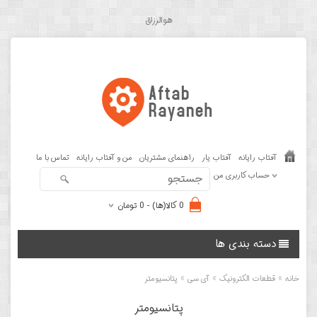
هوالرزاق
آفتاب رایانه
آفتاب یار
راهنمای مشتریان
من و آفتاب رایانه
تماس با ما
حساب کاربری من
0 کالا(ها) - 0 تومان
دسته بندی ها
»
»
»
خانه
قطعات الکترونیک
آی سی
پتانسیومتر
پتانسیومتر