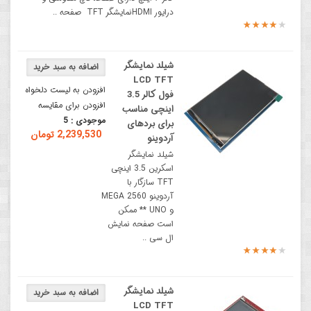
درایور HDMIنمایشگر TFT صفحه ..
شیلد نمایشگر
LCD TFT
افزودن به لیست دلخواه
فول کالر 3.5
افزودن برای مقایسه
اینچی مناسب
موجودی :
5
برای بردهای
2,239,530 تومان
آردوینو
شیلد نمایشگر
اسکرین 3.5 اینچی
TFT سازگار با
آردوینو MEGA 2560
و UNO ** ممکن
است صفحه نمایش
ال سی ..
شیلد نمایشگر
LCD TFT