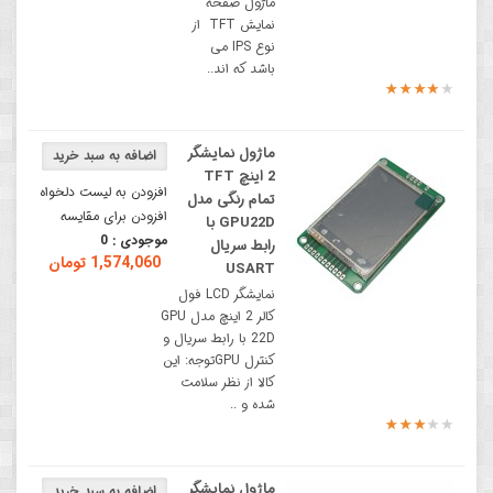
ماژول صفحه
نمایش TFT از
نوع IPS می
باشد که اند..
ماژول نمایشگر
2 اینچ TFT
افزودن به لیست دلخواه
تمام رنگی مدل
افزودن برای مقایسه
GPU22D با
موجودی :
0
رابط سریال
1,574,060 تومان
USART
نمایشگر LCD فول
کالر 2 اینچ مدل GPU
22D با رابط سریال و
کنترل GPUتوجه: این
کالا از نظر سلامت
شده و ..
ماژول نمایشگر