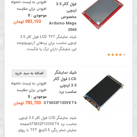
افزودن به لیست دلخواه
فول کالر 3.5
افزودن برای مقایسه
اینچی
موجودی :
0
مخصوص
983,150 تومان
Arduino Mega
2560
شیلد نمایشگر LCD TFT فول کالر 3.5
اینچی مناسب برای بردهای آردوینوتوجه:
این نمایشگر دارای ترک یا شکست..
شیلد نمایشگر
LCD فول کالر
افزودن به لیست دلخواه
3.5 اینچی
افزودن برای مقایسه
مناسب برد
موجودی :
0
STM32F103VET6
783,700 تومان
شیلد نمایشگر LCD فول کالر 3.5 اینچی
مناسب برد STM32F103VET6صفحه
نمایش تمام رنگی 3.5اینچ TFT با رزولو..