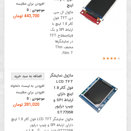
افزودن برای مقایسه
اینچ
موجودی :
0
ماژول ال سی
443,700 تومان
دی TFT فول
کالر 1.8 اینچ با
ارتباط SPI و بک
لایتاصطلاح TFT
در نمایشگرها
مخفف Thin
Film T..
ماژول نمایشگر
LCD TFT
افزودن به لیست دلخواه
فول کالر 1.8
افزودن برای مقایسه
اینچ دارای
موجودی :
0
ارتباط SPI و
281,020 تومان
چیپ درایور
ST7735R
ماژول نمایشگر LCD TFT فول کالر 1.8 اینچ
دارای ارتباط SPI و چیپ درایور
ST7735Rماژول تمام رنگی 1.8 این..