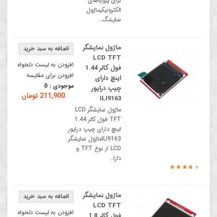
برای پروژه‌های
الکترونیکیماژول
نمایشگ..
ماژول نمایشگر
LCD TFT
افزودن به لیست دلخواه
فول کالر 1.44
افزودن برای مقایسه
اینچ دارای
موجودی :
0
چیپ درایور
211,900 تومان
ILI9163
ماژول نمایشگر LCD
TFT فول کالر 1.44
اینچ دارای چیپ درایور
ILI9163ماژول نمایشگر
LCD از نوع TFT و
دارا..
ماژول نمایشگر
LCD TFT
افزودن به لیست دلخواه
فول کالر 1.8