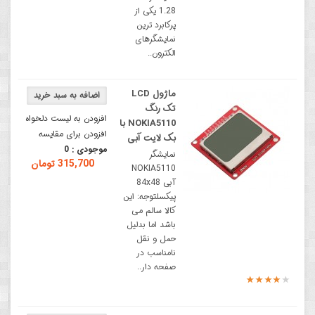
1.28 یکی از
پرکابرد ترین
نمایشگرهای
الکترون..
ماژول LCD
تک رنگ
افزودن به لیست دلخواه
NOKIA5110 با
افزودن برای مقایسه
بک لایت آبی
موجودی :
0
نمایشگر
315,700 تومان
NOKIA5110
آبی 84x48
پیکسلتوجه: این
کالا سالم می
باشد اما بدلیل
حمل و نقل
نامناسب در
صفحه دار..