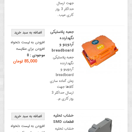
جهت ارسال
حداکثر 3 روز
کاری میب..
جعبه پلاستیکی
نگهدارنده
افزودن به لیست دلخواه
آردوینو و
افزودن برای مقایسه
breadboard
موجودی :
0
جعبه پلاستیکی
85,000 تومان
نگهدارنده
آردوینو و
breadboard
زمان آماده سازی
کالاها جهت
ارسال حداکثر 3
روز کاری م..
خشاب تخلیه
قطعات SMD
افزودن به لیست دلخواه
خشاب تخلیه