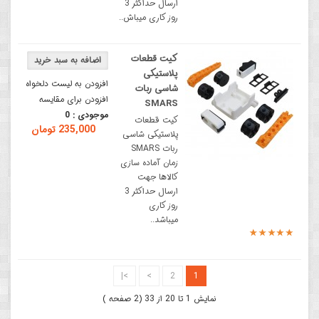
ارسال حداکثر 3
روز کاری میباش..
کیت قطعات
پلاستیکی
افزودن به لیست دلخواه
شاسی ربات
افزودن برای مقایسه
SMARS
موجودی :
0
کیت قطعات
235,000 تومان
پلاستیکی شاسی
ربات SMARS
زمان آماده سازی
کالاها جهت
ارسال حداکثر 3
روز کاری
میباشد..
>|
>
2
1
نمایش 1 تا 20 از 33 (2 صفحه )