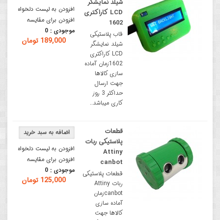
شیلد نمایشگر
افزودن به لیست دلخواه
LCD کاراکتری
افزودن برای مقایسه
1602
موجودی :
0
قاب پلاستیکی
189,000 تومان
شیلد نمایشگر
LCD کاراکتری
1602زمان آماده
سازی کالاها
جهت ارسال
حداکثر 3 روز
کاری میباشد..
قطعات
پلاستیکی ربات
افزودن به لیست دلخواه
Attiny
افزودن برای مقایسه
canbot
موجودی :
0
قطعات پلاستیکی
125,000 تومان
ربات Attiny
canbotزمان
آماده سازی
کالاها جهت