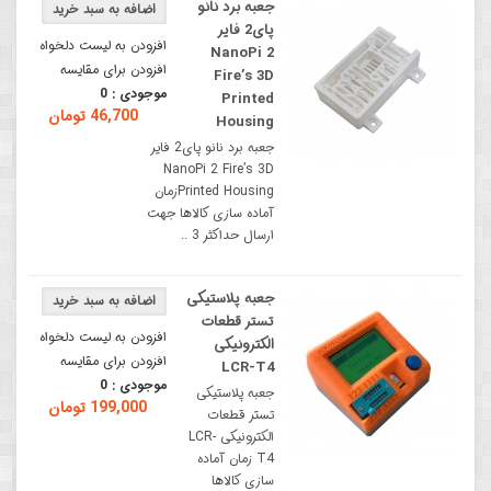
جعبه برد نانو
پای2 فایر
افزودن به لیست دلخواه
NanoPi 2
افزودن برای مقایسه
Fire’s 3D
موجودی :
0
Printed
46,700 تومان
Housing
جعبه برد نانو پای2 فایر
NanoPi 2 Fire’s 3D
Printed Housingزمان
آماده سازی کالاها جهت
ارسال حداکثر 3 ..
جعبه پلاستیکی
تستر قطعات
افزودن به لیست دلخواه
الکترونیکی
افزودن برای مقایسه
LCR-T4
موجودی :
0
جعبه پلاستیکی
199,000 تومان
تستر قطعات
الکترونیکی LCR-
T4 زمان آماده
سازی کالاها