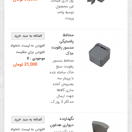
روز کاری میباشد.
این محصول
توسط واحد
پرینت..
محافظ
پلاستیکی
افزودن به لیست دلخواه
سنسور رطوبت
افزودن برای مقایسه
خاک
موجودی :
0
محافظ سنسور
21,000 تومان
رطوبت سنج
خاک ساخته شده
با پرینتر سه
بعدیزمان آماده
سازی کالاها
جهت ارسال
حداکثر 3 روز ک..
نگهدارنده
دیواری هدفون
افزودن به لیست دلخواه
پایه نگهدارنده