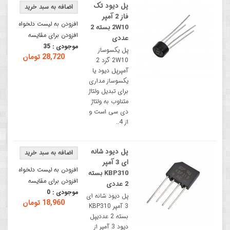
پل دیود تک
فاز 2 آمپر
افزودن به لیست دلخواه
2W10 بسته 2
افزودن برای مقایسه
عددی
موجودی :
35
پل یکسوساز
28,720 تومان
2W10 گرد 2
آمپرپل دیود یا
یکسوساز مداری
برای تبدیل ولتاژ
متناوب به ولتاژ
دی سی است و
از 4..
پل دیود شانه
ای 3 آمپر
افزودن به لیست دلخواه
KBP310 بسته
افزودن برای مقایسه
2 عددی
موجودی :
0
پل دیود شانه ای
18,960 تومان
3 آمپر KBP310
بسته 2 عددیپل
دیود 3 آمپر از