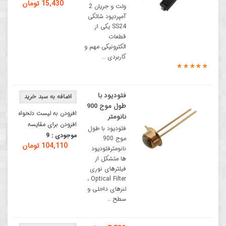
15,430 تومان
ولت و جریان 2
آمپردیود شاتکی
SS24 یکی از
قطعات
الکترونیکی مهم و
کاربردی ..
فتودیود با
طول موج 900
افزودن به لیست دلخواه
نانومتر
افزودن برای مقایسه
فتودیود با طول
موجودی :
9
موج 900
104,110 تومان
نانومترفتودیود
ها متشکل از
فیلترهای نوری
Optical Filter ،
لنزهای داخلی و
سطح ..