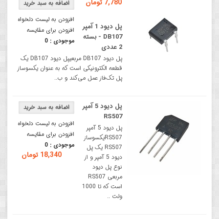
7,780 تومان
افزودن به لیست دلخواه
پل دیود 1 آمپر
افزودن برای مقایسه
DB107 - بسته
موجودی :
0
2 عددی
پل دیود DB107 مربعیپل دیود DB107 یک
قطعه الکترونیکی است که به عنوان یکسوساز
پل تک‌فاز عمل می‌کند و ب..
پل دیود 5 آمپر
RS507
افزودن به لیست دلخواه
پل دیود 5 آمپر
افزودن برای مقایسه
RS507یکسوساز
موجودی :
0
RS507 یک پل
18,340 تومان
دیود 5 آمپر و از
نوع پل دیود
مربعی RS507
است که تا 1000
ولت ..