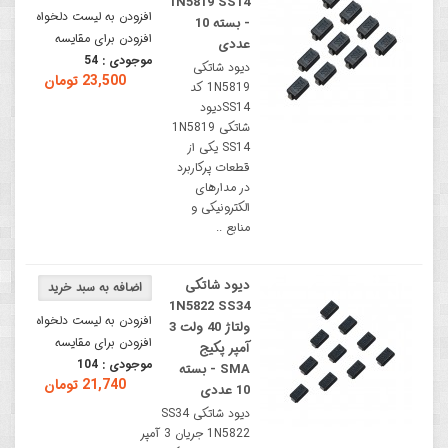
1N5819 SS14
افزودن به لیست دلخواه
- بسته 10
افزودن برای مقایسه
عددی
موجودی :
54
دیود شاتکی
23,500 تومان
1N5819 کد
SS14دیود
شاتکی 1N5819
SS14 یکی از
قطعات پرکاربرد
در مدارهای
الکترونیکی و
منابع ..
دیود شاتکی
1N5822 SS34
افزودن به لیست دلخواه
ولتاژ 40 ولت 3
افزودن برای مقایسه
آمپر پکیج
موجودی :
104
SMA - بسته
21,740 تومان
10 عددی
دیود شاتکی SS34
1N5822 جریان 3 آمپر