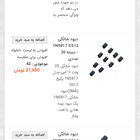
در دو جهت عبور
می دهد که
ویژگی منحصر به
..
دیود شاتکی
1N5817 SS12
افزودن به لیست دلخواه
- بسته 20
افزودن برای مقایسه
عددی
موجودی :
42
دیود شاتکی 20
21,650 تومان
ولت 1 آمپر مدل
1N5817 پکیج
SS12
(SMA)دیود
شاتکی 1N5817
یک دیود نیمه
هادی با افت
ولتاژ ..
دیود شاتکی