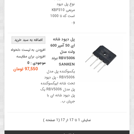
نوع پل دیود
مربعی KBP310
است که تا 1000
و..
پل دیود شانه
ای 50 آمپر 600
افزودن به لیست دلخواه
ولت مدل
افزودن برای مقایسه
RBV5006 برند
موجودی :
0
SANKEN
97,550 تومان
یکسوکننده پل مدل
RBV5006 - پل دیود
تخت شانه اییکسوکننده
پل مدل RBV5006 یک
پل دیود شانه ای با
جریان ب..
نمایش 1 تا 17 از 17 (1 صفحه )