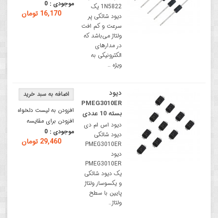
موجودی :
0
1N5822 یک
16,170 تومان
دیود شاتکی پر
سرعت و کم افت
ولتاژ می‌باشد که
در مدارهای
الکترونیکی به
ویژه ..
دیود
PMEG3010ER
افزودن به لیست دلخواه
بسته 10 عددی
افزودن برای مقایسه
دیود اس ام دی
موجودی :
0
دیود شاتکی
29,460 تومان
PMEG3010ER
دیود
PMEG3010ER
یک دیود شاتکی
و یکسوساز ولتاژ
پایین با سطح
ولتاژ..