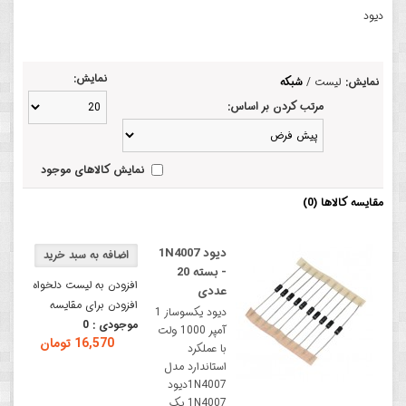
دیود
نمایش:
نمایش:
لیست
/
شبکه
مرتب کردن بر اساس:
نمایش کالاهای موجود
مقایسه کالاها (0)
دیود 1N4007
- بسته 20
افزودن به لیست دلخواه
عددی
افزودن برای مقایسه
دیود یکسوساز 1
موجودی :
0
آمپر 1000 ولت
16,570 تومان
با عملکرد
استاندارد مدل
1N4007دیود
1N4007 یک