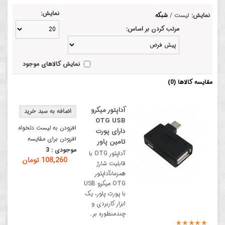
نمایش:
نمایش:
لیست
/
شبکه
مرتب کردن بر اساس:
نمایش کالاهای موجود
مقایسه کالاها (0)
آداپتور میکرو
OTG USB
افزودن به لیست دلخواه
دارای پورت
افزودن برای مقایسه
تامین پاور
موجودی :
3
آداپتور OTG با
108,260 تومان
قابلیت شارژ
همزمانآداپتور
OTG میکرو USB
با پورت پاور، یک
ابزار کاربردی و
چندمنظوره بر..