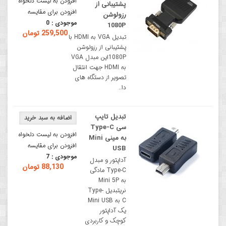
افزودن به لیست دلخواه
پشتیبانی از
افزودن برای مقایسه
رزولوشن
موجودی :
0
1080P
259,500 تومان
تبدیل VGA به HDMI با
پشتیبانی از رزولوشن
1080Pاین مبدل VGA
به HDMI جهت انتقال
تصویر از دستگاه های
دا..
تبدیل تایپ
سی Type-C
افزودن به لیست دلخواه
به مینی Mini
افزودن برای مقایسه
USB
موجودی :
7
آداپتور و مبدل
88,130 تومان
Type-C مادگی
به Mini 5P
نریتبدیل Type-
C به Mini USB
یک آداپتور
کوچک و کاربردی