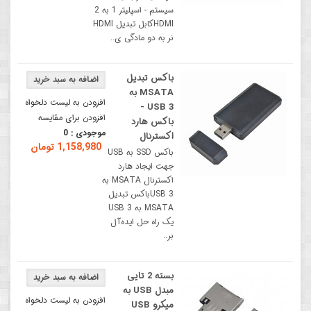
سیستم - اسپلیتر 1 به 2
HDMIکابل تبدیل HDMI
نر به دو مادگی ی..
باکس تبدیل
MSATA به
افزودن به لیست دلخواه
USB 3 -
افزودن برای مقایسه
باکس هارد
موجودی :
0
اکسترنال
1,158,980 تومان
باکس SSD به USB
جهت ایجاد هارد
اکسترنال MSATA به
USB 3باکس تبدیل
MSATA به USB 3
یک راه حل ایده‌آل
بر..
بسته 2 تایی
مبدل USB به
افزودن به لیست دلخواه
میکرو USB