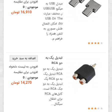
افزودن برای مقایسه
مبدل USB به
موجودی :
0
میکرو USBUSB
16,910 تومان
ز، مخفف عبارت
USB On The
Go، امکان اتصال
فلش مموری به
تلفن همراه را
فراهم م..
تبديل يک به
دو RCA
افزودن به لیست دلخواه
تبديل يک به دو
افزودن برای مقایسه
RCA تبديل يک
موجودی :
0
به دو RCA یک
14,270 تومان
تبدیل یک به دو
جک RCA است.
کابل‌های RCA
برای انتقال
سیگنال ..