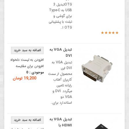
OTGتبدیل 3
USB به Type‑C
برای گوشی و
تبلت با پشتیبانی
OTG ا..
تبدیل VGA به
DVI
افزودن به لیست دلخواه
تبدیل VGA به
افزودن برای مقایسه
DVI این
موجودی :
0
محصول از سمت
19,200 تومان
کاربران آفتاب
رایانه تامین
میگردد. DVI و
VGA دو
استاندارد برای..
تبدیل VGA به
HDMI با