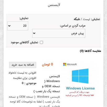
لایسنس
نمایش:
نمایش:
لیست
/
شبکه
مرتب کردن بر اساس:
نمایش کالاهای موجود
مقایسه کالاها (0)
0 تومان
افزودن به لیست دلخواه
لایسنس
افزودن برای مقایسه
Windows (
موجودی :
0
نسخه OEM و
نسخه یک بار نصب )
لایسنس Windows ( نسخه OEM و نسخه
یک بار نصب ) لطفا به توضیحات کالا توجه
فرمایید. کاربران عز..