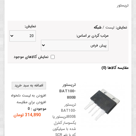
تریستور
نمایش:
نمایش:
لیست
/
شبکه
مرتب کردن بر اساس:
نمایش کالاهای موجود
مقایسه کالاها (0)
تریستور
BAT100-
افزودن به لیست دلخواه
800B
افزودن برای مقایسه
تریستور
موجودی :
0
BAT100-
314,890 تومان
800Bتریستور یا
یکسوساز کنترل
شده با سیلیکون
که با نام SCR