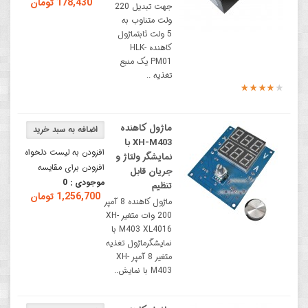
178,430 تومان
جهت تبدیل 220
ولت متناوب به
5 ولت ثابتماژول
کاهنده HLK-
PM01 یک منبع
تغذیه ..
ماژول کاهنده
XH-M403 با
افزودن به لیست دلخواه
نمایشگر ولتاژ و
افزودن برای مقایسه
جریان قابل
موجودی :
0
تنظیم
1,256,700 تومان
ماژول کاهنده 8 آمپر
200 وات متغیر XH-
M403 XL4016 با
نمایشگرماژول تغذیه
متغیر 8 آمپر XH-
M403 با نمایش..