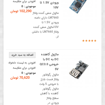
افزودن برای مقایسه
ورودی 1.5V تا
موجودی :
0
10V
102,290 تومان
ماژول منفی کننده ولتاژ
LM7660 دارای دامنه
ورودی 1.5V تا
10Vماژول منفی کننده
ولتاژ LM7660 با داشتن
تر..
ماژول کاهنده
DC به DC با
افزودن به لیست دلخواه
خروجی QC3.0
افزودن برای مقایسه
5V
موجودی :
0
ماژول رگولاتور
70,620 تومان
ولتاژ فست شارژ
با خروجی 5 ولت
ماژول رگولاتور
کاهنده با کاهش
سطح ولتاژ
ورودی در