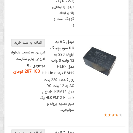
ولت DC یک
مبدل با توانایی
بالا و ابعاد
کوچک است و
و..
مبدل AC به
DC سوییچینگ
افزودن به لیست دلخواه
ایزوله 220 به
افزودن برای مقایسه
12 ولت 3 وات
موجودی :
0
مدل HLK-
287,180 تومان
PM12 برند Hi-Link
پاور کاهنده 220 ولت
AC به 12 ولت DC
مدل HLK-PM12ماژول
HLK-PM12 Hi Link یک
منبع تغذیه ایزوله و
سوئیچی..
مبدل DC به