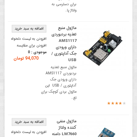
برای دسترسی به
ولتاژ پا..
ماژول منبع
تغذیه بردبوردی
افزودن به لیست دلخواه
AMS1117
افزودن برای مقایسه
دارای ورودی
موجودی :
0
جک آداپتوری /
94,070 تومان
USB
ماژول منبع تغذیه
بردبوردی AMS1117
دارای ورودی جک
آداپتوری / USB این
ماژول بردی کوچک برای
تغ..
ماژول منفی
کننده ولتاژ
افزودن به لیست دلخواه
LM7660 دامنه