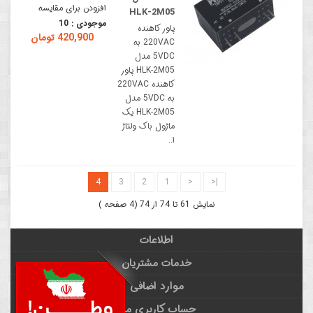
افزودن برای مقایسه
HLK-2M05
موجودی :
10
پاور کاهنده
420,900 تومان
220VAC به
5VDC مدل
HLK-2M05 پاور
کاهنده 220VAC
به 5VDC مدل
HLK-2M05 یک
ماژول باک ولتاژ
ا..
4
3
2
1
<
|<
نمایش 61 تا 74 از 74 (4 صفحه )
اطلاعات
خدمات مشتریان
موارد اضافی
حساب کاربری من