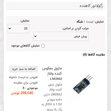
رگولاتور کاهنده
نمایش:
نمایش:
لیست
/
شبکه
مرتب کردن بر اساس:
نمایش کالاهای موجود
مقایسه کالاها (0)
ماژول معکوس
کننده ولتاژ
افزودن به لیست دلخواه
LM2662
افزودن برای مقایسه
ماژول منفی
موجودی :
5
کننده ولتاژ
298,040 تومان
LM2662 دارای
دامنه ورودی
1.5V تا 5Vاگر به
یک راه سریع