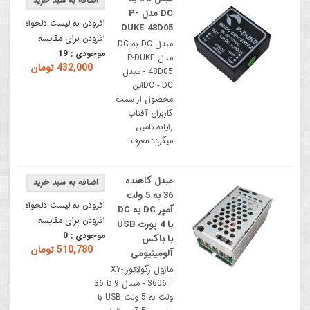
DC مدل P-
افزودن به لیست دلخواه
DUKE 48D05
افزودن برای مقایسه
مبدل DC به DC
موجودی :
19
مدل P-DUKE
432,000 تومان
48D05 - مبدل
DC - DCاین
محصول از سمت
کاربران آفتاب
رایانه تامین
میگردد.معرف..
مبدل کاهنده
36 به 5 ولت
افزودن به لیست دلخواه
آمپر DC به DC
افزودن برای مقایسه
با 4 پورت USB
موجودی :
0
با باکس
510,780 تومان
آلومینیومی
ماژول رگولاتور XY-
3606T - مبدل 9 تا 36
ولت به 5 ولت USB با