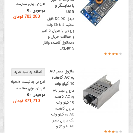
افزودن برای مقایسه
با نمایشگر و
موجودی :
0
USB
703,280 تومان
مبدل DC-DC قابل
تنظیم 5 تا 36 ولت
ورودی با جریان 5 آمپر
و حفاظت جریان و
دماماژول کاهنده ولتاژ
XL4015..
ماژول دیمر AC
به AC کاهنده
افزودن به لیست دلخواه
10 کیلو وات
افزودن برای مقایسه
ماژول دیمر AC
موجودی :
0
به AC کاهنده
871,710 تومان
10 کیلو وات
ماژول کاهنده
AC ده کیلو وات
یک ماژول دیمر
AC با ولتاژ و..