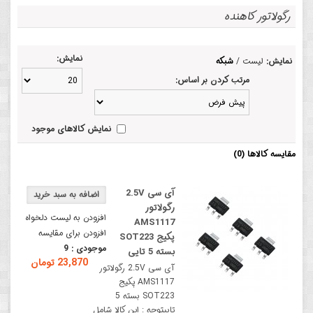
رگولاتور کاهنده
نمایش:
نمایش:
لیست
/
شبکه
مرتب کردن بر اساس:
نمایش کالاهای موجود
مقایسه کالاها (0)
آی سی 2.5V
رگولاتور
افزودن به لیست دلخواه
AMS1117
افزودن برای مقایسه
پکیج SOT223
موجودی :
9
بسته 5 تایی
23,870 تومان
آی سی 2.5V رگولاتور
AMS1117 پکیج
SOT223 بسته 5
تاییتوجه : این کالا شامل