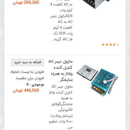
269,260 تومان
به AC کاهنده 4
کیلو وات
SCRماژول دیمر
AC به AC
کاهنده 4 کیلو
وات SCR تک
فاز AC، گزینه ..
ماژول دیمر AC
کنترل کننده
افزودن به لیست دلخواه
ولتاژ به همراه
افزودن برای مقایسه
نمایشگر
موجودی :
0
ماژول دیمر AC
446,560 تومان
کنترل کننده ولتاژ
به همراه
نمایشگررگولاتور
الکترونیکی
تریستور پرقدرت
۴۰۰۰ وات، تنظیم
س..