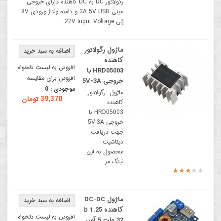
رگولاتور DC به DC کاهنده دارای خروجی
مینی 3A 5V USB و دامنه ولتاژ ورودی 8V
إلی 22V Input Voltage ..
ماژول رگولاتور
کاهنده
افزودن به لیست دلخواه
HRD05003 با
افزودن برای مقایسه
خروجی 5V-3A
موجودی :
0
ماژول رگولاتور
39,370 تومان
کاهنده
HRD05003 با
خروجی 5V-3A
جهت دریافت
دیتاشیت
محصول به این
لینک مر..
ماژول DC-DC
کاهنده 1.25 تا
افزودن به لیست دلخواه
32 ولت 5 آمپر