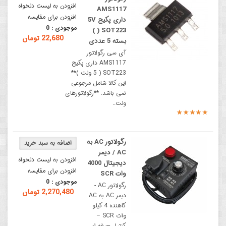
افزودن به لیست دلخواه
AMS1117
افزودن برای مقایسه
داری پکیج 5V
موجودی :
0
) SOT223 )
22,680 تومان
بسته 5 عددی
آی سی رگولاتور
AMS1117 داری پکیج
SOT223 ( 5 ولت )**
این کالا شامل مرجوعی
نمی باشد. **رگولاتورهای
ولت..
رگولاتور AC به
AC / دیمر
افزودن به لیست دلخواه
دیجیتال 4000
افزودن برای مقایسه
وات SCR
موجودی :
0
رگولاتور AC -
2,270,480 تومان
دیمر AC به AC
کاهنده 4 کیلو
وات SCR –
کنترل حرفه‌ ای