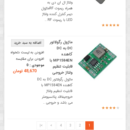
ولتاژ ال ای دی به
همراه ریموت RFماژول
دیمر کنترل کننده ولتاژ
LED با ریموت RF ..
ماژول رگولاتور
DC به DC
افزودن به لیست دلخواه
کاهنده
افزودن برای مقایسه
MP1584EN با
موجودی :
0
قابلیت تنظیم
48,670 تومان
ولتاژ خروجی
ماژول رگولاتور DC به DC
کاهنده MP1584EN با
قابلیت تنظیم ولتاژ
خروجیفاقد پتانسیومتر
می باشد و خروجی ..
>|
>
4
3
2
1