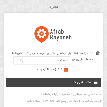
هوالرزاق
آفتاب رایانه
آفتاب یار
راهنمای مشتریان
من و آفتاب رایانه
تماس با ما
حساب کاربری من
0 کالا(ها) - 0 تومان
دسته بندی ها
»
»
»
»
خانه
منبع تغذیه و باتری
رگولاتور
رگولاتور کاهنده
آی سی رگولاتور AMS1117 داری پکیج 1.2V ) SOT223 ) بسته 5 تایی