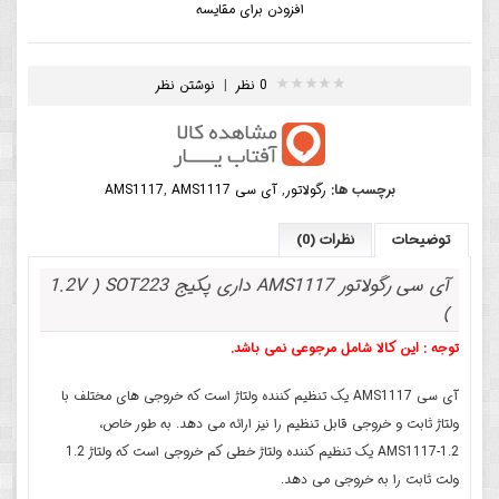
افزودن برای مقایسه
0 نظر
|
نوشتن نظر
برچسب ها:
رگولاتور
,
آی سی AMS1117
AMS1117
,
توضیحات
نظرات (0)
آی سی رگولاتور AMS1117 داری پکیج 1.2V ) SOT223
)
توجه : این کالا شامل مرجوعی نمی باشد.
آی سی AMS1117 یک تنظیم کننده ولتاژ است که خروجی های مختلف با
ولتاژ ثابت و خروجی قابل تنظیم را نیز ارائه می دهد. به طور خاص،
AMS1117-1.2 یک تنظیم کننده ولتاژ خطی کم خروجی است که ولتاژ 1.2
ولت ثابت را به خروجی می دهد.