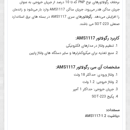
برخلاف رگولاتورهای نوع PNP که تا 10 درصد از جریان خروجی به عنوان
جریان ساکن هدر می‌رود، جریان ساکن AMS1117 وارد بار می‌شود و راندمان
را افزایش می‌دهد.
رگولاتور
های سری AMS1117 در بسته های برق استاندارد
صنعتی SOT-223 می باشند.
کاربرد رگولاتور AMS1117:
تنظیم ولتاژ در مدارهای الکترونیکی
منبع تغذیه برای میکروکنترلرها و سایر دستگاه های ولتاژ پایین
مشخصات آی سی رگولاتور AMS1117:
ولتاژ ورودی: حداکثر 18 ولت
ولتاژ خروجی: 1.2 ولت
جریان خروجی: حداکثر 1 آمپر
پکیج SOT-223
مستندات:
دیتاشیت AMS1117-1.2