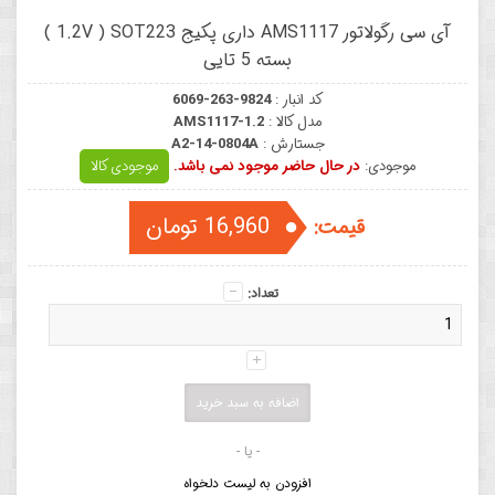
آی سی رگولاتور AMS1117 داری پکیج 1.2V ) SOT223 )
بسته 5 تایی
کد انبار :
6069-263-9824
مدل کالا :
AMS1117-1.2
جستارش :
A2-14-0804A
موجودی:
در حال حاضر موجود نمی باشد.
موجودی کالا
16,960 تومان
قیمت:
تعداد:
- یا -
افزودن به لیست دلخواه