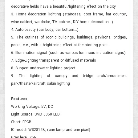
decorative fields have a beautiful/lightening effect on the city
3. Home decoration lighting (staircase, door frame, bar counter,
wine cabinet, wardrobe, TV cabinet, DIY home decoration...)
4. Auto beauty (car body, car bottom...)
5. The outlines of iconic buildings, buildings, pavilions, bridges,
parks, etc., with a brightening effect at the starting point.
6. Illumination signal (such as various luminous indication signs)
7. Edge-Lighting transparent or diffused materials
8. Support underwater lighting project
9. The lighting of canopy and bridge arch/amusement
park/theater/aircraft cabin lighting
Features:
Working Voltage: 5V, DC
Light Source: SMD 5050 LED
Sheet: FPCB
IC model: WS2812B, (one lamp and one pixel)
Gray level: 256