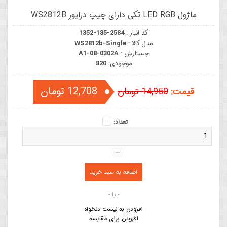
ماژول LED RGB تکی دارای چیپ درایور WS2812B
کد انبار :
1352-185-2584
مدل کالا :
WS2812b-Single
جستارش :
A1-08-0302A
موجودی:
820
12,708 تومان
قیمت:
14,950 تومان
تعداد:
- یا -
افزودن به لیست دلخواه
افزودن برای مقایسه