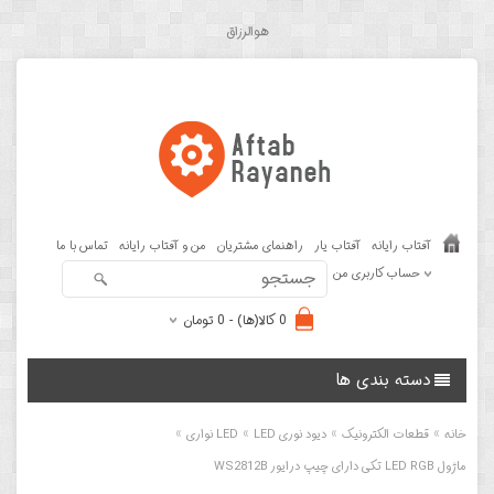
هوالرزاق
آفتاب رایانه
آفتاب یار
راهنمای مشتریان
من و آفتاب رایانه
تماس با ما
حساب کاربری من
0 کالا(ها) - 0 تومان
دسته بندی ها
»
»
»
»
خانه
قطعات الکترونیک
دیود نوری LED
LED نواری
ماژول LED RGB تکی دارای چیپ درایور WS2812B