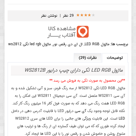
29 نظر
|
نوشتن نظر
برچسب ها:
ماژول LED RGB
,
ال ای دی رقص نور
,
ماژول led rgb تکی ws2812
توضیحات
نظرات (29)
ماژول LED RGB تکی دارای چیپ درایور WS2812B
**این محصول به صورت تکی به فروش می رسد.**
ماژول LED RGB تکی WS2812 از سه رنگ قرمز، سبز و آبی تشکیل شده و به
آی سی WS2811 متصل است. آی سی دیجیتال WS2811 این امکان را به
LED RGB هفت رنگ می دهد که به صورت فول کالر 16 میلیون رنگ کار کند.
نکته قابل توجه وجود یک
آی سی
درایور LED با قابلیت آدرس دهی در داخل
LED
است. این قابلیت ویژگی های جالبی را برای LED های سری WS2812
ایجاد کرده طوری که که می توان طیف گسترده ای از رنگ ها و ترتیب های
متنوع روشن و خاموش شدن و رقص نور را با این LED ها ایجاد کرد.