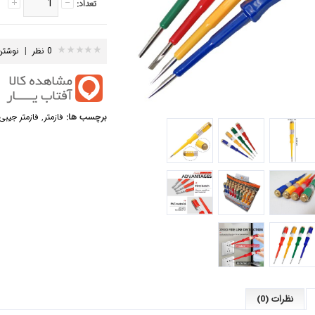
تعداد:
0 نظر
|
نوشتن
برچسب ها:
فازمتر
,
فازمتر جیبی
نظرات (0)