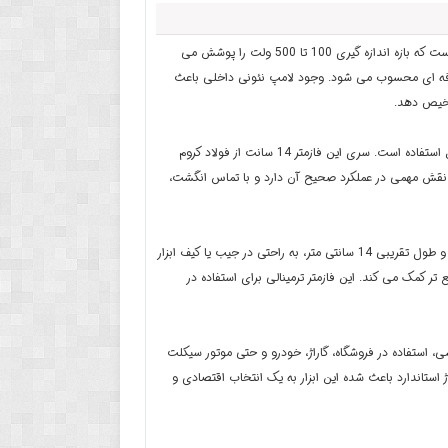
فازمتر رنگی سربرنجی ترمینالی یک ابزار کاربردی و کوچک جیبی برای تشخیص وجود برق در مدارهای AC است که بازه اندازه گیری 100 تا 500 ولت را پوشش می
ی استفاده خانگی و نیمه حرفه ای محسوب می شود. وجود لامپ نئونی داخلی باعث
شخیص دهد.
این فازمتر رنگی کوچک مدار علاوه بر تست ولتاژ، به عنوان پیچ گوشتی دوسو با سری 3 میلی متری نیز قابل استفاده است. سری این فازمتر 14 سانت از فولاد کروم
ر نقش مهمی در عملکرد صحیح آن دارد و با تماس انگشت،
فازمتر مولتی کالر در رنگ های متنوع قرمز، زرد، آبی و سبز عرضه می شود و به دلیل وزن کم حدود 14 گرم و طول تقریبی 14 سانتی متر، به راحتی در جیب یا کیف ابزار
ر کمک می کند. این فازمتر ترمینالی برای استفاده در
، استفاده در فروشگاه، گاراژ، خودرو و حتی موتور سیکلت
استاندارد باعث شده این ابزار به یک انتخاب اقتصادی و