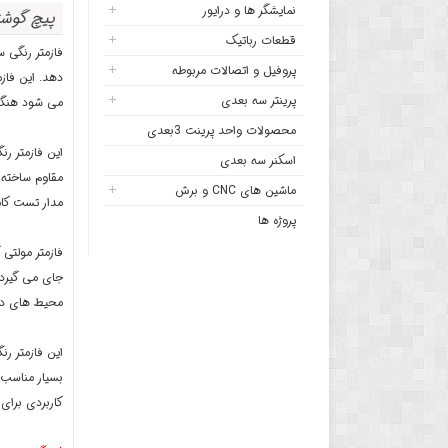
نمایشگر ها و درایور
پیچ گوشت
قطعات رباتیک
پروفیل و اتصالات مربوطه
پرینتر سه بعدی
می شود هنگا
محصولات واحد پرینت 3بعدی
اسکنر سه بعدی
مقاوم ساخته 
ماشین های CNC و برش
مدار تست کا
پروژه ها
جای می گیرد.
محیط های داخ
این فازمتر ر
بسیار مناسب 
کاربردی برای 