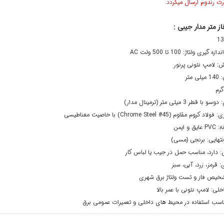
ت رندوم ارسال میگردد.
 متر مدار جیبی :
یری ولتاژ: 100 تا 500 ولت AC
ش: لامپ نئونی پرنور
 متر
قطر 3 میلی متر (ترمینال مدار)
م مقاوم (45# Chrome Steel) با خاصیت مغناطیسی
و ایمن
تهایی: برنجی (مسی)
ی: دارد، مناسب حمل در جیب یا لباس کار
 قرمز، زرد، آبی، سبز
تشخیص فاز و تست ولتاژ برق شهری
خلی: لامپ نئونی با عمر بالا
ناسب استفاده در محیط های داخلی و تعمیرات عمومی برق