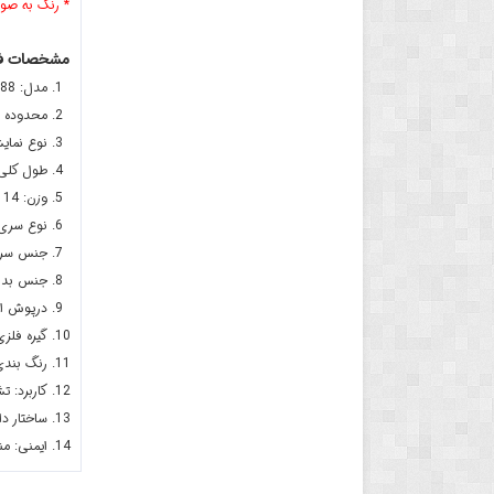
* رنگ به صور
مشخصات فاز
مدل: 1388
محدوده اندازه گ
نوع نمای
طول کلی: 140 میلی
وزن: 14 گرم
نوع سری: دوسو با 
جنس سری: فولاد کرو
جنس بدنه: PVC عایق 
درپوش ان
گیره فلز
رنگ بندی:
کاربرد: 
ساختار دا
ایمنی: م