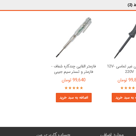
(2)
فازمتر قلمی غیر تماسی 12V-
فازمتر القایی چندکاره شفاف -
220V
فازمتر و تستر سیم جیبی
 تومان
99,640 تومان
 به سبد خرید
اضافه به سبد خرید
موارد اضافی
حساب کاربری من