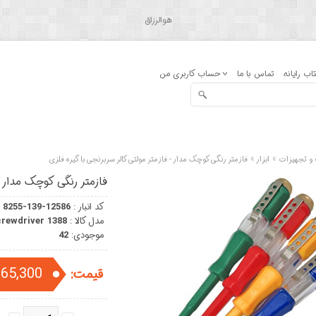
هوالرزاق
اب رایانه
تماس با ما
حساب کاربری من
»
»
ت و تجهیزات
ابزار
فازمتر رنگی کوچک مدار - فازمتر مولتی کالر سربرنجی با گیره فلزی
فازمتر رنگی کوچک مدار -
کد انبار :
8255-139-12586
مدل کالا :
rewdriver 1388
موجودی:
42
65,300 تومان
قیمت: