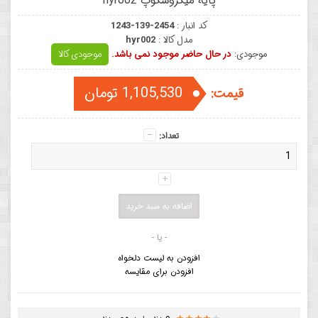
پایه میکروسکوپ hyr002
کد انبار :
1243-139-2454
مدل کالا :
hyr002
موجودی:
در حال حاضر موجود نمی باشد.
موجودی کالا
1,105,530 تومان
قیمت:
تعداد:
- یا -
افزودن به لیست دلخواه
افزودن برای مقایسه