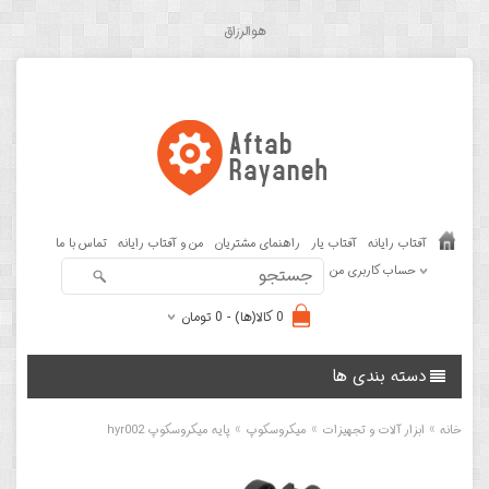
هوالرزاق
آفتاب رایانه
آفتاب یار
راهنمای مشتریان
من و آفتاب رایانه
تماس با ما
حساب کاربری من
0 کالا(ها) - 0 تومان
دسته بندی ها
»
»
»
خانه
ابزار آلات و تجهیزات
میکروسکوپ
پایه میکروسکوپ hyr002