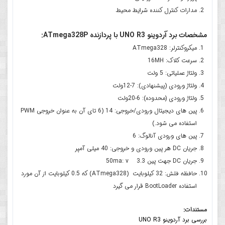
مدارات کنترل کننده شرایط محیط
مشخصات برد آردوینو UNO R3 با پردازنده ATmega328P:
میکروکنترلر: ATmega328
سرعت کلاک: 16MH
ولتاژ عملیاتی: 5 ولت
ولتاژ ورودی (پیشنهادی): 7-12ولت
ولتاژ ورودی (محدوده): 6-20ولت
پین های دیجیتال ورودی/خروجی: 14 (6 تای آن به عنوان خروجی PWM
استفاده می شود.)
پین های ورودی آنالوگ: 6
جریان DC هر پین ورودی و خروجی: 40 میلی آمپر
جریان DC جهت پین 3.3 50ma: v
حافظه فلش: 32 کیلوبایت (ATmega328) که 0.5 کیلوبایت از آن مورد
استفاده BootLoader قرار می گیرد
مستندات:
بررسی برد آردوینو UNO R3