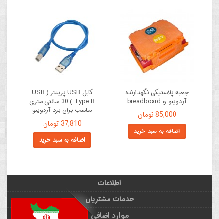
جعبه پلاستیکی نگهدارنده
کابل USB پرینتر ( USB
آردوینو و breadboard
Type B ) 30 سانتی متری
مناسب برای برد آردوینو
85,000 تومان
37,810 تومان
اضافه به سبد خرید
اضافه به سبد خرید
اطلاعات
خدمات مشتریان
موارد اضافی