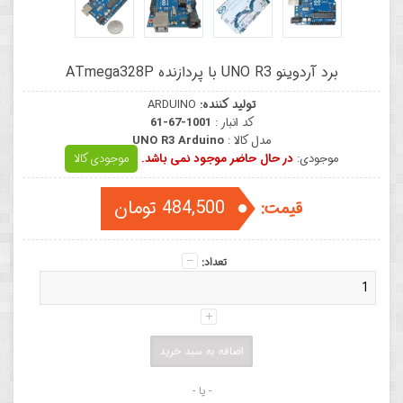
برد آردوینو UNO R3 با پردازنده ATmega328P
تولید کننده:
ARDUINO
کد انبار :
61-67-1001
مدل کالا :
UNO R3 Arduino
موجودی:
در حال حاضر موجود نمی باشد.
موجودی کالا
484,500 تومان
قیمت:
تعداد:
- یا -