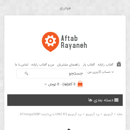
هوالرزاق
آفتاب رایانه
آفتاب یار
راهنمای مشتریان
من و آفتاب رایانه
تماس با ما
حساب کاربری من
0 کالا(ها) - 0 تومان
دسته بندی ها
»
»
»
خانه
آردوینو
برد آردوینو
برد آردوینو UNO R3 با پردازنده ATmega328P