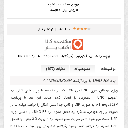
افزودن به لیست دلخواه
افزودن برای مقایسه
187 نظر
|
نوشتن نظر
برچسب ها:
برد آردوینو
,
میکروکنترلر ATmega238P
,
برد UNO R3
توضیحات
خصوصیات
نظرات (187)
برد UNO R3 با پردازنده ATMEGA328P
ورژن بردهای سری UNO می باشد که در مقایسه با ورژن های قبلی برد
آردوینو
UNO ، تغییراتی را ایجاد کرده است. این برد با پردازنده
ATmega328P به صورت DIP و قابل جدا شدن امکان را فراهم میکند تا در
صورت نیاز به تعویض، عملکرد برد مختل نشود. برد UNO R3 ، با داشتن پورت
USB، باعث می شود تا در صورت عدم تغذیه برد از پورت 3.3 ولتی، با اتصال
USB، تغذیه برد فراهم شود. وجود رگولاتور 3.3 ولتی روی برد سبب شده تا