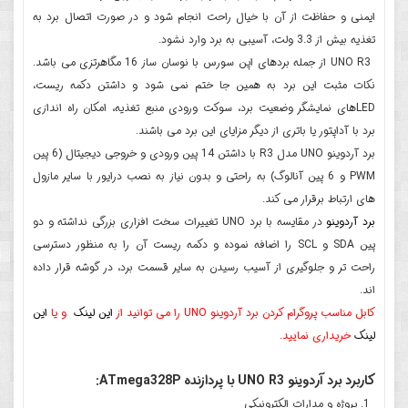
ایمنی و حفاظت از آن با خیال راحت انجام شود و در صورت اتصال برد به
تغذیه بیش از 3.3 ولت، آسیبی به برد وارد نشود.
UNO R3 از جمله بردهای اپن سورس با نوسان ساز 16 مگاهرتزی می باشد.
نکات مثبت این برد به همین جا ختم نمی شود و داشتن دکمه ریست،
LEDهای نمایشگر وضعیت برد، سوکت ورودی منبع تغذیه، امکان راه اندازی
برد با آداپتور یا باتری از دیگر مزایای این برد می باشند.
برد آردوینو UNO مدل R3 با داشتن 14 پین ورودی و خروجی دیجیتال (6 پین
PWM و 6 پین آنالوگ) به راحتی و بدون نیاز به نصب درایور با سایر مازول
های ارتباط برقرار می کند.
برد آردوینو
در مقایسه با برد UNO تغییرات سخت افزاری بزرگی نداشته و دو
پین SDA و SCL را اضافه نموده و دکمه ریست آن را به منظور دسترسی
راحت تر و جلوگیری از آسیب رسیدن به سایر قسمت برد، در گوشه قرار داده
اند.
کابل مناسب پروگرام کردن برد آردوینو UNO را می توانید از
این لینک
و یا
این
لینک
خریداری نمایید.
کاربرد
برد آردوینو UNO R3 با پردازنده ATmega328P
:
پروژه و مدارات الکترونیکی