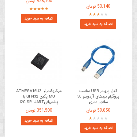
428,100 تومان
50,140 تومان
اضافه به سبد خرید
اضافه به سبد خرید
کابل پرينتر USB مناسب
میکروکنترلر ATMEGA16U2-
پروگرام بردهای آردوینو 50
MU پکیج QFN32 با
سانتی متری
پشتیبانیI2C SPI UART
59,850 تومان
351,500 تومان
اضافه به سبد خرید
اضافه به سبد خرید