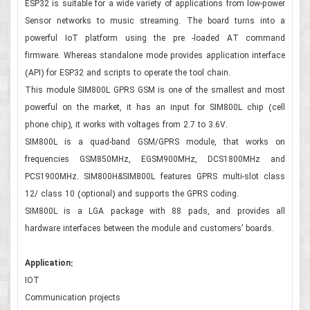
ESP32 is suitable for a wide variety of applications from low-power
Sensor networks to music streaming. The board turns into a
powerful IoT platform using the pre -loaded AT command
firmware. Whereas standalone mode provides application interface
(API) for ESP32 and scripts to operate the tool chain.
This module SIM800L GPRS GSM is one of the smallest and most
powerful on the market, it has an input for SIM800L chip (cell
phone chip), it works with voltages from 2.7 to 3.6V.
SIM800L is a quad-band GSM/GPRS module, that works on
frequencies GSM850MHz, EGSM900MHz, DCS1800MHz and
PCS1900MHz. SIM800H&SIM800L features GPRS multi-slot class
12/ class 10 (optional) and supports the GPRS coding.
SIM800L is a LGA package with 88 pads, and provides all
hardware interfaces between the module and customers’ boards.
Application:
IOT
Communication projects