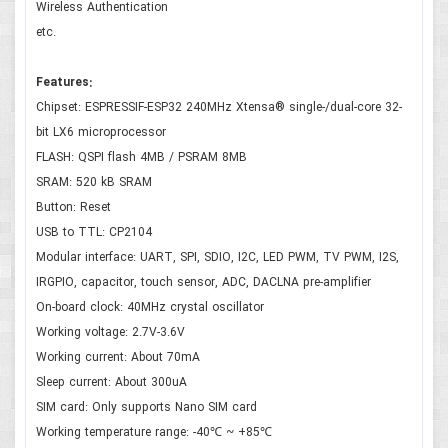
Wireless Authentication
etc.
Features:
Chipset: ESPRESSIF-ESP32 240MHz Xtensa® single-/dual-core 32-
bit LX6 microprocessor
FLASH: QSPI flash 4MB / PSRAM 8MB
SRAM: 520 kB SRAM
Button: Reset
USB to TTL: CP2104
Modular interface: UART, SPI, SDIO, I2C, LED PWM, TV PWM, I2S,
IRGPIO, capacitor, touch sensor, ADC, DACLNA pre-amplifier
On-board clock: 40MHz crystal oscillator
Working voltage: 2.7V-3.6V
Working current: About 70mA
Sleep current: About 300uA
SIM card: Only supports Nano SIM card
Working temperature range: -40℃ ~ +85℃