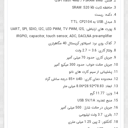
فلش: QSPI flash 4MB / PSRAM 8MB
حافظه ثابت SRAM :520 kb
دکمه: ریست
مبدل USB به TTL: CP2104
پورت های ارتباطی: UART, SPI, SDIO, I2C, LED PWM, TV PWM, I2S,
IRGPIO, capacitor, touch sensor, ADC, DACLNA pre-amplifier
کلاک روی برد: اسیلاتور کریستال 40 مگاهرتزی
ولتاژ کاری: 3.6 ~ 2.7 ولت
جریان کاری: حدود 70 میلی آمپر
جریان حالت خواب: حدود 300 میکرو آمپر
پشتیبانی از سیم کارت های نانو
محدوده دمای کاری: -40تا +85 درجه سانتی گراد
ابعاد: 78.83*28.92*8.06 میلی متر
وزن: 11.77 گرم
منبع تغذیه: USB 5V/1A
جریان در حالت شارژ : 500 میلی آمپر
باتری: 3.7 ولت لیتیومی
کانکتور: 2 پین 1.25 میلی متری