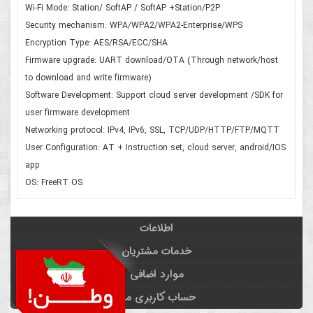
Wi-Fi Mode: Station/ SoftAP / SoftAP +Station/P2P
Security mechanism: WPA/WPA2/WPA2-Enterprise/WPS
Encryption Type: AES/RSA/ECC/SHA
Firmware upgrade: UART download/OTA (Through network/host
to download and write firmware)
Software Development: Support cloud server development /SDK for
user firmware development
Networking protocol: IPv4, IPv6, SSL, TCP/UDP/HTTP/FTP/MQTT
User Configuration: AT + Instruction set, cloud server, android/IOS
app
OS: FreeRT OS
اطلاعات
خدمات مشتریان
موارد اضافی
حساب کاربری من