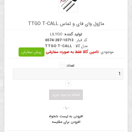
ماژول وای فای و تماس TTGO T-CALL
تولید کننده:
LILYGO
کد انبار :
6574-287-10713
مدل کالا :
TTGO T-CALL
موجودی:
تامین کالا فقط به صورت سفارشی
پیش سفارش
تعداد:
- یا -
افزودن به لیست دلخواه
افزودن برای مقایسه