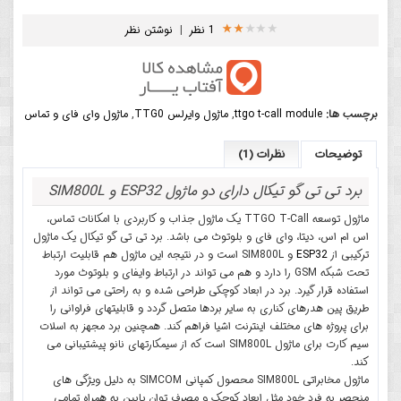
1 نظر
|
نوشتن نظر
برچسب ها:
ttgo t-call module
,
ماژول وایرلس TTG0
,
ماژول وای فای و تماس
توضیحات
نظرات (1)
برد تی تی گو تیکال دارای دو ماژول ESP32 و SIM800L
ماژول توسعه TTGO T-Call یک ماژول جذاب و کاربردی با امکانات تماس،
اس ام اس، دیتا، وای فای و بلوتوث می باشد. برد تی تی گو تیکال یک ماژول
ترکیبی از
ESP32
و SIM800L است و در نتیجه این ماژول هم قابلیت ارتباط
تحت شبکه GSM را دارد و هم می تواند در ارتباط وایفای و بلوتوث مورد
استفاده قرار گیرد. برد در ابعاد کوچکی طراحی شده و به راحتی می تواند از
طریق پین هدرهای کناری به سایر بردها متصل گردد و قابلیتهای فراوانی را
برای پروژه های مختلف اینترنت اشیا فراهم کند. همچنین برد مجهز به اسلات
سیم کارت برای ماژول SIM800L است که از سیمکارتهای نانو پیشتیبانی می
کند.
ماژول مخابراتی SIM800L محصول کمپانی SIMCOM به دلیل ویژگی های
منحصر به فرد خود مثل ابعاد کوچک و مصرف توان پایین به همراه تمامی