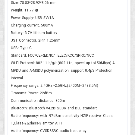
Size: 78.83*28.92*8.06 mm
Weight: 11.77 gr
Power Supply: USB 5V/1A
Charging current: 500mA
Battery: 3.7V lithium battery
JST Connector: 2Pin 1.25mm
USB: Type-C
Standard: FCC/CE-RED/IC/TELEC/KCC/SRRC/NCC
Wi-Fi Protocol: 802.11 b/g/n(802.11n, speed up to150Mbps) A-
MPDU and A-MSDU polymerization, support 0.4μS Protection
interval
Frequency range: 2.4GHz~2.5GHz(2400M~2483.5M)
Transmit Power: 22dBm
Communication distance: 300m
Bluetooth: Bluetooth v4.2BR/EDR and BLE standard
Radio frequency: with -97dBm sensitivity NZIF receiver Class-
1,Class-2&Class-3 emitter AFH
Audio frequency: CVSD&SBC audio frequency