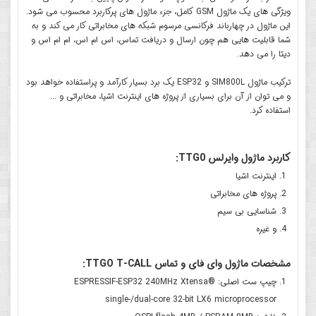
ویژگی های یک ماژول GSM کامل، جزء ماژول های پرکاربرد محسوب می شود.
این ماژول در چهارباند فرکانسی مرسوم شبکه های مخابراتی کار می کند و به
شما قابلیت هایی هم چون ارسال و دریافت تماس، اس ام اس، ام ام اس و
دیتا را می دهد.
ترکیب ماژول SIM800L و ESP32 یک برد بسیار کارآمد و پراستفاده خواهد بود
و می توان از آن برای بسیاری از پروژه های اینترنت اشیا، مخابراتی و ...
استفاده کرد.
کاربرد ماژول وایرلس TTG0:
اینترنت اشیا
پروژه های مخابراتی
شناسایی بی سیم
و غیره
مشخصات ماژول وای فای و تماس TTGO T-CALL:
چیپ ست اصلی: ESPRESSIF-ESP32 240MHz Xtensa®
single-/dual-core 32-bit LX6 microprocessor