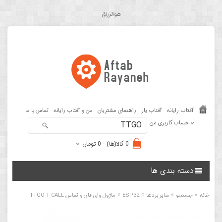
هوالرزاق
آفتاب رایانه
آفتاب یار
راهنمای مشتریان
من و آفتاب رایانه
تماس با ما
حساب کاربری من
0 کالا(ها) - 0 تومان
دسته بندی ها
»
»
»
»
خانه
جستجو
سایر بردها
ESP32
ماژول وای فای و تماس TTGO T-CALL