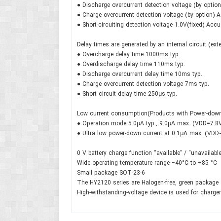
● Discharge overcurrent detection voltage (by option
● Charge overcurrent detection voltage (by option)
● Short-circuiting detection voltage 1.0V(fixed) Acc
Delay times are generated by an internal circuit (ex
● Overcharge delay time 1000ms typ.
● Overdischarge delay time 110ms typ.
● Discharge overcurrent delay time 10ms typ.
● Charge overcurrent detection voltage 7ms typ.
● Short circuit delay time 250μs typ.
Low current consumption(Products with Power-down
● Operation mode 5.0μA typ., 9.0μA max. (VDD=7.8
● Ultra low power-down current at 0.1μA max. (VDD
0 V battery charge function “available” / “unavailable
Wide operating temperature range −40°C to +85 °C
Small package SOT-23-6
The HY2120 series are Halogen-free, green package
High-withstanding-voltage device is used for charg