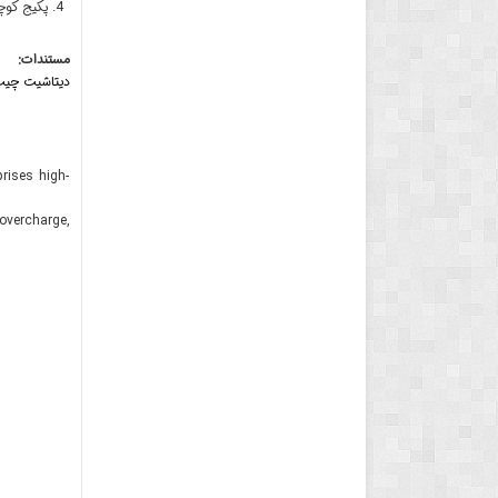
پکیج کوچک 3-6
مستندات:
دیتاشیت چیپ 120-AB IC
rises high-
overcharge,