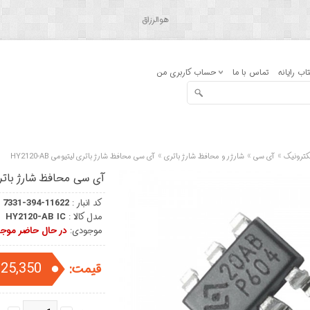
هوالرزاق
اب رایانه
تماس با ما
حساب کاربری من
»
»
»
کترونیک
آی سی
شارژر و محافظ شارژ باتری
آی سی محافظ شارژ باتری لیتیومی HY2120-AB
آی سی محافظ شارژ باتری لیتی
کد انبار :
7331-394-11622
مدل کالا :
HY2120-AB IC
موجودی:
در حال حاضر موجو
25,350 تومان
قیمت: