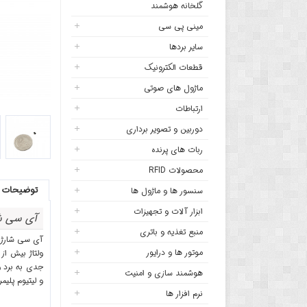
گلخانه هوشمند
مینی پی سی
سایر بردها
قطعات الکترونیک
ماژول های صوتی
ارتباطات
دوربین و تصویر برداری
ربات های پرنده
محصولات RFID
توضیحات
سنسور ها و ماژول ها
ابزار آلات و تجهیزات
آی سی شارژ باتری HY2120-AB م
منبع تغذیه و باتری
آی سی شارژ باتری HY2120-AB برای محافظت از شارژ باتری لیتیومی دوسل است و ب
موتور ها و درایور
ولتاژ بیش از
هوشمند سازی و امنیت
و لیتیوم پلیم
نرم افزار ها