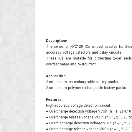
Description:
The series of HY2120 ICs is best created for 2-cel
accuracy voltage detectors and delay circuits.
These ICs are suitable for protecting 2-cell rech
overdischarge and overcurrent.
Application:
2-cell lithium-ion rechargeable battery packs
2-cell lithium polymer rechargeable battery packs
Features:
High-accuracy voltage detection circuit
● Overcharge detection voltage VCUn (n＝1, 2) 4.1
● Overcharge release voltage VCRn (n＝1, 2) 3.90 
● Overdischarge detection voltage VDLn (n＝1, 2) 
● Overdischarge release voltage VDRn (n＝1, 2) 2.