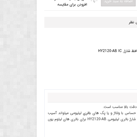
- یا -
افزودن برای مقایسه
 نظر
فظ شارژ
,
HY2120-AB IC
 حساس با ولتاژ و یا پک های
باتری
لیتیومی میتواند آسیب
جدی به برد و یا دستگاه وارد کند و از این رو ماژول های محافظ باتری ساخته می شود و آی سی محافظ شارژ باتری لیتیومی HY2120-AB برای باتری های لیتوم یون