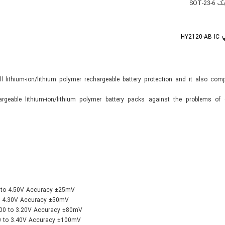
SOT-2
HY2
l lithium-ion/lithium polymer rechargeable battery protection and it also comp
argeable lithium-ion/lithium polymer battery packs against the problems of 
0 to 4.50V Accuracy ±25mV
to 4.30V Accuracy ±50mV
2.00 to 3.20V Accuracy ±80mV
30 to 3.40V Accuracy ±100mV