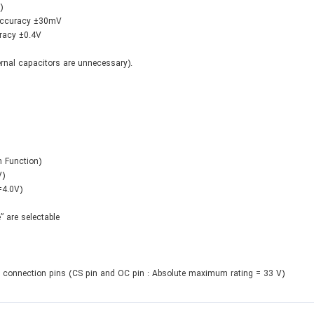
)
 Accuracy ±30mV
uracy ±0.4V
ternal capacitors are unnecessary).
 Function)
V)
=4.0V)
” are selectable
er connection pins (CS pin and OC pin : Absolute maximum rating = 33 V)