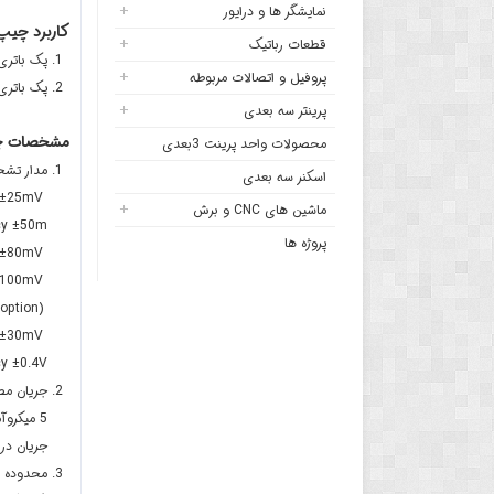
نمایشگر ها و درایور
کاربرد چیپ محا
قطعات رباتیک
پک باتری
پروفیل و اتصالات مربوطه
پک باتری 
پرینتر سه بعدی
مشخصات چیپ مح
محصولات واحد پرینت 3بعدی
مدار تشخ
اسکنر سه بعدی
Overcharge detection voltage VCUn (n＝1, 2) 4.10 to 4.50V Accuracy ±25mV
ماشین های CNC و برش
acy ±50m
پروژه ها
Overdischarge detection voltage VDLn (n＝1, 2) 2.00 to 3.20V Accuracy ±80mV
Overdischarge release voltage VDRn (n＝1, 2) 2.30 to 3.40V Accuracy ±100mV
Discharge overcurrent detection voltage (by option)
Charge overcurrent detection voltage (by option) Accuracy ±30mV
cy ±0.4V
جریان مص
5 میکروآمپر و حداکثر 9 میکرو آمپر
جریان در مود 
محدوده دمای عملیا