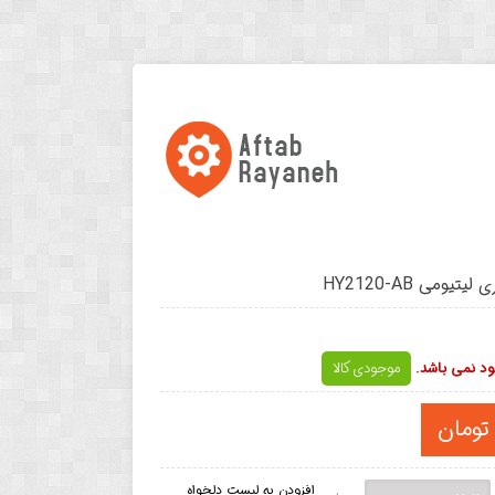
ومی HY2120-AB
د نمی باشد.
موجودی کالا
افزودن به لیست دلخواه