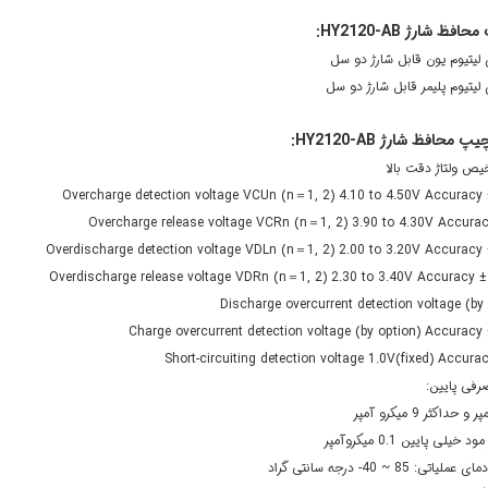
فظ شارژ HY2120-AB:
 لیتیوم یون قابل شارژ دو سل
لیتیوم پلیمر قابل شارژ دو سل
افظ شارژ HY2120-AB:
یص ولتاژ دقت بالا
Overcharge release voltage VCRn (n＝1, 2) 3.90 to 4.30V Accur
Short-circuiting detection voltage 1.0V(fixed) Accura
رفی پایین:
خیلی پایین 0.1 میکروآمپر
تی: 85 ~ 40- درجه سانتی گراد