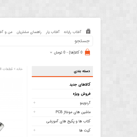
آفتاب رایانه
آفتاب یار
راهنمای مشتریان
من و آفت
0 کالا(ها) - 0 تومان
»
خانه
قطعات ال
دسته بندی
کالاهای جدید
فروش ویژه
آردوینو
ماشین های مونتاژ PCB
کتاب ها و پکیج های آموزشی
کیت ها