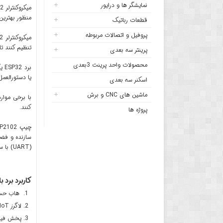
نمایشگر ها و درایور
میکروکنترلر ESP32 یک تراشه 2.4 گیگاهرتز
منظور بهترین عملکرد پاور، عملکرد RF ، استحکام ،
قطعات رباتیک
پروفیل و اتصالات مربوطه
تنظیم کنند ت
پرینتر سه بعدی
محصولات واحد پرینت 3بعدی
یا دستورالعمل این CPU ها 
اسکنر سه بعدی
ماشین های CNC و برش
کنند.
پروژه ها
(UART) با سیگنال های کنترل کامل مودم در یک پکیج QFN-5 mm 5 است.
کاربرد برد بل
هاب حسگر IoT با تو
لاگرز IoT با توان کم
پخش فیلم