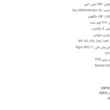
50 میلی آمپر
Soc ESP32-Wroo
2 مگاهرتز
بایت
مگابایت
SPI
ی فای: 802.11 b/g/n
 روی PCB
ES