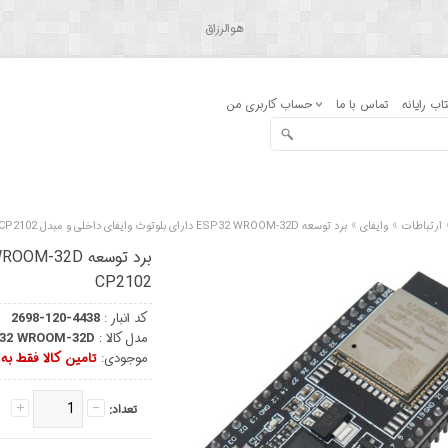
هوالرزاق
اب رایانه
تماس با ما
حساب کاربری من
»
»
ارتباطات
وایفای
برد توسعه ESP32 WROOM-32D دارای بلوتوث وایفای داخلی و مبدل CP2102
CP2102
کد انبار :
2698-120-4438
مدل کالا :
32 WROOM-32D
موجودی:
تامین کالا فقط ب
تعداد: