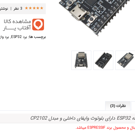
3 نظر
|
نوشتن
برچسب ها:
برد ESP32
,
برد وا
نظرات (3)
 مبدل CP2102
 محصول برند ESPRESSIF میباشد.