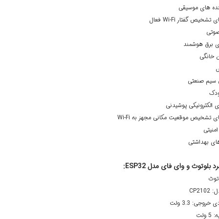
ده های موسیقی
شخیص گفتار Wi-Fi فعال
وتی
ی برق هوشمند
ن خانگی
ش
 سیم صنعتی
ودک
الکترونیکی پوشیدنی
ی تشخیص موقعیت مکانی مجهز به Wi-Fi
منیتی
ای بهداشتی
لوتوث و وای فای مدل ESP32:
وتوث
CP21
 خروجی: 3.3 ولت
 ولت