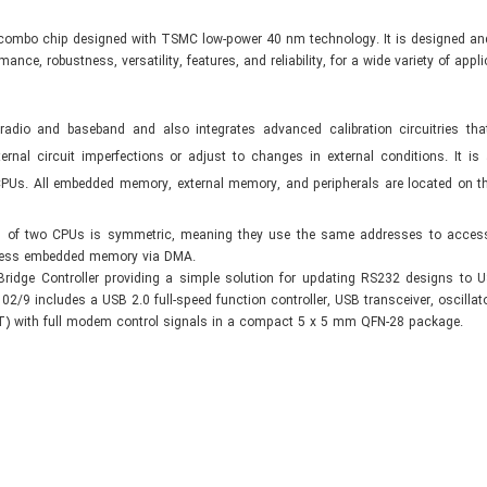
h combo chip designed with TSMC low-power 40 nm technology. It is designed an
ce, robustness, versatility, features, and reliability, for a wide variety of appli
radio and baseband and also integrates advanced calibration circuitries tha
ternal circuit imperfections or adjust to
changes in external conditions. It is 
PUs. All embedded memory, external memory, and peripherals are located on t
g of two CPUs is symmetric, meaning they use the same addresses to acces
ccess embedded memory via DMA.
ridge Controller providing a simple solution for updating RS232 designs to 
 includes a USB 2.0 full-speed function controller, USB transceiver, oscilla
) with full modem control signals in a compact 5 x 5 mm QFN-28 package.