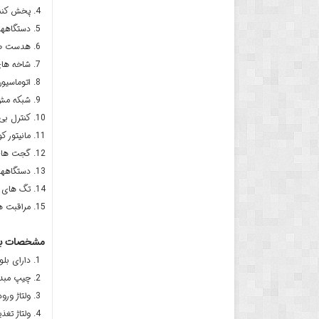
پخش کنن
دستگاههای ت
هدست ص
شاخه ها
اتوماسیو
شبکه م
کنترل بی
مانیتور ک
گجت های 
دستگاهها
تگ های ا
مراقبت ه
مشخصات برد ب
دارای بل
چیپ مبدل: 02
ولتاژ ورودی
ولتاژ تغذیه: 5