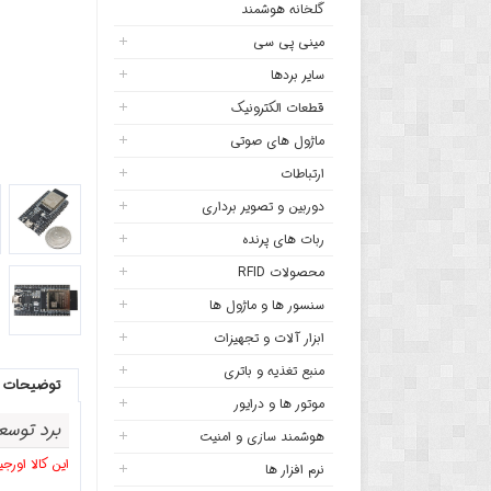
گلخانه هوشمند
مینی پی سی
سایر بردها
قطعات الکترونیک
ماژول های صوتی
ارتباطات
دوربین و تصویر برداری
ربات های پرنده
محصولات RFID
سنسور ها و ماژول ها
ابزار آلات و تجهیزات
منبع تغذیه و باتری
توضیحات
موتور ها و درایور
برد توسعه ESP32 دارای بلوتوث وایفای داخلی و
هوشمند سازی و امنیت
این کالا اورجینال و
نرم افزار ها