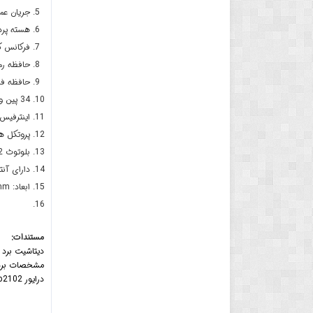
جریان عملیاتی: 0
هسته پردازنده: m 32
فرکانس کلاک: 40
حافظه رم: 512 کیلو 
حافظه فلش: 4 
34 پین ورودی خروجی
اینترفیس , I2C, I2S, Can, Uart
پروتکل های وا
بلوتوث V4.2
دارای آنتن
ابعاد: 56x28x13mm
مستندات:
دیتاشیت برد ESP32
مشخصات برد P32
درایور cp2102