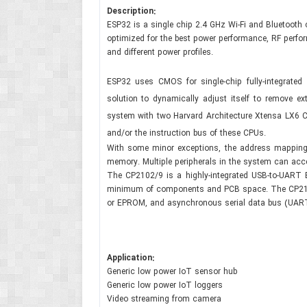
Description:
ESP32 is a single chip 2.4 GHz Wi-Fi and Bluetoot
optimized for the best power performance, RF performan
and different power profiles.
ESP32 uses CMOS for single-chip fully-integrated 
solution to dynamically adjust itself to remove ex
system with two Harvard Architecture Xtensa LX6 C
and/or the instruction bus of these CPUs.
With some minor exceptions, the address mappin
memory. Multiple peripherals in the system can a
The CP2102/9 is a highly-integrated USB-to-UART B
minimum of components and PCB space. The CP2102/9
or EPROM, and asynchronous serial data bus (UART
Application:
Generic low power IoT sensor hub
Generic low power IoT loggers
Video streaming from camera