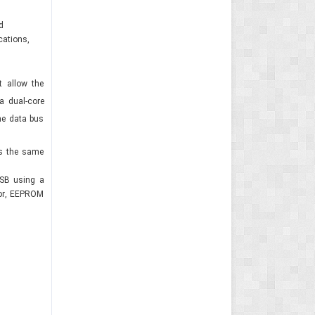
d
cations,
t allow the
a dual-core
he data bus
s the same
USB using a
tor, EEPROM