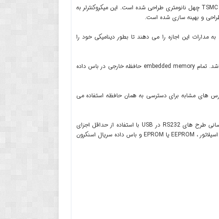
و بلوتوث است که به صورت combo chip و تکنولوژی TSMC چهل نانومتری طراحی شده است. این میکروکنترلر به
ن پیشرفته آن به مدارات این اجازه را می دهند تا بطور دینامیکی خود را
برد ESP32 یک سیستم دو هسته ای است و دارای دو CPU Harvard Architecture Xtensa LX6 می باشد. تمام embedded memory حافظه خارجی در باس داده
 به این معنی که آنها از آدرس های مشابه برای دسترسی به همان حافظه استفاده می
چیپ CP2102 یک کنترل کننده Bridge کاملاً یکپارچه USB-UART است که یک راه حل ساده برای بروزرسانی طرح های RS232 در USB با استفاده از حداقل اجزای
سازنده و فضای PCB ارائه می دهد. CP2102 شامل یک کنترلر با عملکرد کامل USB 2.0 ، فرستنده USB ، اسیلاتور ، EEPROM یا EPROM و باس داده سریال اسنکرون