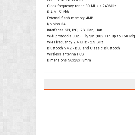
Soc ESP32-Wroom 32
Clock frequency range 80 MHz / 240MHz
R.A.M. 512kb
External flash memory 4MB
I/o pins 34
Interfaces SPI, I2C, I2S, Can, Uart
Wi-fi protocols 802.11 b/g/n (802.11n up to 150 Mb
Wi-Fi frequency 2.4 GHz - 2.5 GHz
Bluetooth V4.2 - BLE and Classic Bluetooth
Wireless antenna PCB
Dimensions 56x28x13mm