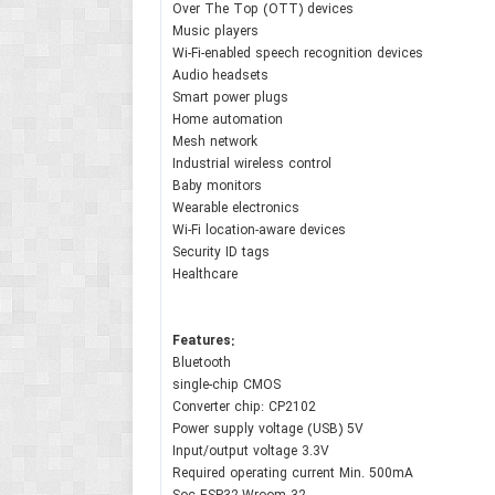
Over The Top (OTT) devices
Music players
Wi-Fi-enabled speech recognition devices
Audio headsets
Smart power plugs
Home automation
Mesh network
Industrial wireless control
Baby monitors
Wearable electronics
Wi-Fi location-aware devices
Security ID tags
Healthcare
Features:
Bluetooth
single-chip CMOS
Converter chip: CP2102
Power supply voltage (USB) 5V
Input/output voltage 3.3V
Required operating current Min. 500mA