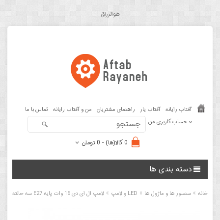
هوالرزاق
آفتاب رایانه
آفتاب یار
راهنمای مشتریان
من و آفتاب رایانه
تماس با ما
حساب کاربری من
0 کالا(ها) - 0 تومان
دسته بندی ها
»
»
»
خانه
سنسور ها و ماژول ها
LED و لامپ
لامپ ال ای دی 16 وات پایه E27 سه حالته