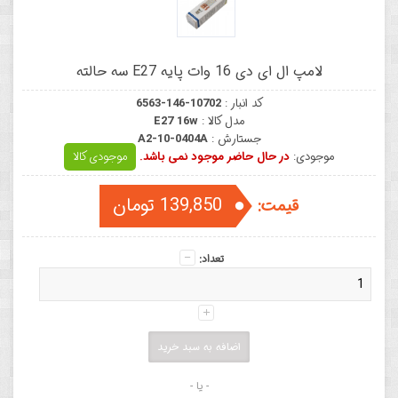
لامپ ال ای دی 16 وات پایه E27 سه حالته
کد انبار :
6563-146-10702
مدل کالا :
E27 16w
جستارش :
A2-10-0404A
موجودی:
در حال حاضر موجود نمی باشد.
موجودی کالا
139,850 تومان
قیمت:
تعداد:
- یا -