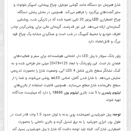
شارژ هم‌زمان دو دستگاه مانند گوشی موبایل، چراغ پیشانی، اسپیکر بلوتوث و
سایر گجت‌های پرکاربرد را فراهم می‌کند. همچنین در بخش پشتی دستگاه،
چراغ اضطراری
LED
پرنور 20 تایی تعبیه شده که در تاریکی شب، روشنایی
گسترده‌ای ارائه می‌دهد. این نور قدرتمند، گزینه‌ای عالی برای روشن‌کردن چادر،
اطراف خودرو یا محیط کمپینگ در شب است و عملکردی مشابه یک چراغ قوه
بزرگ و قابل‌اعتماد دارد.
پاور بانک سولار با پنل LED دار، انتخابی هوشمندانه برای سفر و فعالیت‌های
فضای باز است. این پاوربانک با ابعاد 125×78×25 میلی‌ متر طراحی شده و به
کمک نشانگر سطح باتری شامل 4 LED آبی، وضعیت شارژ را به‌صورت تدریجی
نمایش می‌دهد. با شارژ شدن کامل، تمامی LEDها روشن می‌شوند و شما را از
سطح باقی‌مانده شارژ مطلع می‌سازند. همچنین قابلیت استفاده از باتری‌های
لیتیوم پلیمری
یا 5 عدد باتری
لیتیوم یون 18650
را دارد که میبایست جداگانه
تهیه شوند.
توجه:
پنل خورشیدی تعبیه‌شده روی بدنه با توان حدود 1.5 وات قادر است در
طول روز، انرژی خورشید را به برق تبدیل کرده و باتری داخلی را به‌صورت
اضطراری شارژ کند. البته باید توجه داشت که شارژ با پنل خورشیدی بسیار کند