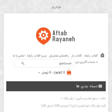
هوالرزاق
آفتاب رایانه
آفتاب یار
راهنمای مشتریان
من و آفتاب رایانه
تماس با ما
حساب کاربری من
0 کالا(ها) - 0 تومان
دسته بندی ها
»
»
»
خانه
منبع تغذیه و باتری
پاور بانک
کیت پاور بانک خورشیدی دارای 2 خروجی USB با پنل LED