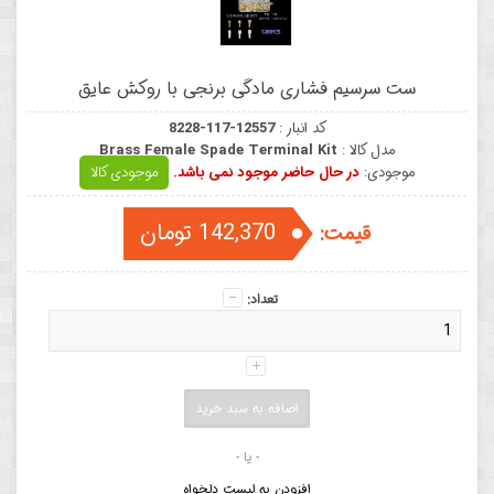
ست سرسیم فشاری مادگی برنجی با روکش عایق
کد انبار :
8228-117-12557
مدل کالا :
Brass Female Spade Terminal Kit
موجودی:
در حال حاضر موجود نمی باشد.
موجودی کالا
142,370 تومان
قیمت:
تعداد:
- یا -
افزودن به لیست دلخواه