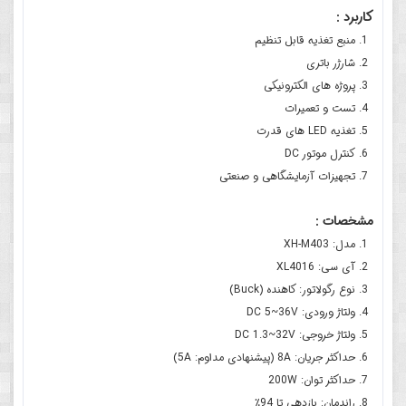
کاربرد :
منبع تغذیه قابل تنظیم
شارژر باتری
پروژه های الکترونیکی
تست و تعمیرات
تغذیه LED های قدرت
کنترل موتور DC
تجهیزات آزمایشگاهی و صنعتی
مشخصات :
مدل: XH-M403
آی سی: XL4016
نوع رگولاتور: کاهنده (Buck)
ولتاژ ورودی: DC 5~36V
ولتاژ خروجی: DC 1.3~32V
حداکثر جریان: 8A (پیشنهادی مداوم: 5A)
حداکثر توان: 200W
راندمان: بازدهی تا 94٪