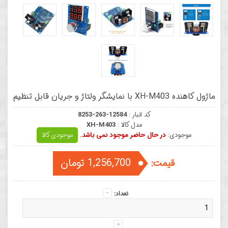
ماژول کاهنده XH-M403 با نمایشگر ولتاژ و جریان قابل تنظیم
کد انبار :
8253-263-12584
مدل کالا :
XH-M403
موجودی:
در حال حاضر موجود نمی باشد.
موجودی کالا
1,256,700 تومان
قیمت:
تعداد: