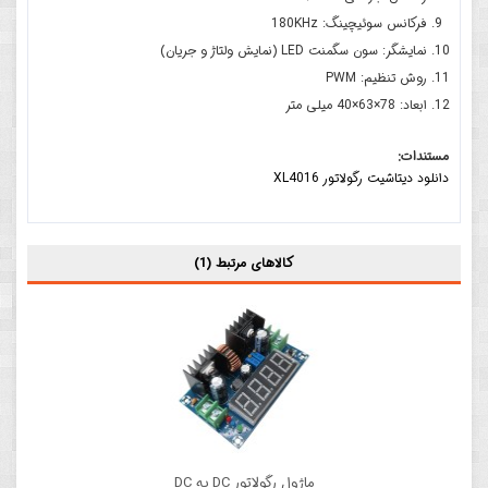
فرکانس سوئیچینگ: 180KHz
نمایشگر: سون سگمنت LED (نمایش ولتاژ و جریان)
روش تنظیم: PWM
ابعاد: 78×63×40 میلی متر
مستندات:
دانلود دیتاشیت رگولاتور XL4016
کالاهای مرتبط (1)
ماژول رگولاتور DC به DC