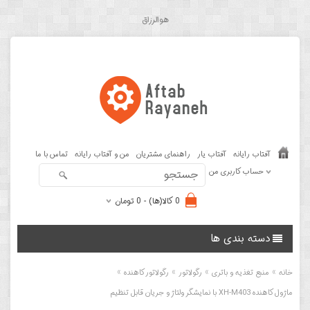
هوالرزاق
آفتاب رایانه
آفتاب یار
راهنمای مشتریان
من و آفتاب رایانه
تماس با ما
حساب کاربری من
0 کالا(ها) - 0 تومان
دسته بندی ها
»
»
»
»
خانه
منبع تغذیه و باتری
رگولاتور
رگولاتور کاهنده
ماژول کاهنده XH-M403 با نمایشگر ولتاژ و جریان قابل تنظیم