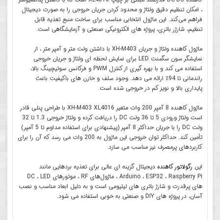
، امکان تنظیم دقیق ولتاژ و محدود کردن جریان خروجی را به صورت دیجیتال
فراهم می‌کند. این ماژول انتخابی مناسب برای ساخت منبع تغذیه قابل
تنظیم، شارژر باتری، پروژه های الکترونیکی صنعتی و آزمایشگاهی است.
ماژول کاهنده ولتاژ و جریان XH-M403 با داشتن ولت متر و آمپر متر ، از
نمایشگر سون سگمنت LED برای نمایش لحظه ای ولتاژ و جریان خروجی
استفاده می کند و با بهره گیری از کنترل PWM و فرکانس سوئیچینگ بالا،
راندمانی تا 94٪ ارائه می دهد. وجود سلف و خازن های باکیفیت باعث
پایداری بالا و نویز کم در خروجی شده است.
ماژول کاهنده 8 آمپر 200 وات متغیر XH-M403 XL4016 با طراحی پنلی قادر
است ولتاژ ورودی 5 تا 36 ولت DC را دریافت کرده و ولتاژ خروجی 1.3 تا 32
ولت DC را با جریان حداکثر 8 آمپر (پیشنهادی برای استفاده مداوم تا 5 آمپر)
تأمین کند. حداکثر توان خروجی این ماژول به 200 وات می رسد که آن را برای
کاربردهای پرمصرف نیز مناسب می سازد.
این
رگولاتور کاهنده
دیجیتال گزینه ای عالی برای تغذیه بردهایی مانند
Arduino ، ESP32 ، Raspberry Pi ، ماژول‌های RF ، موتورهای DC ، LED
های پرقدرت و شارژ باتری های لیتیومی است و به دلیل ابعاد مناسب و نصب
آسان، در پروژه های DIY و صنعتی به خوبی استفاده می شود.