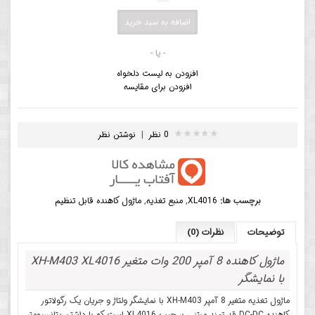
- یا -
افزودن به لیست دلخواه
افزودن برای مقایسه
0 نظر
|
نوشتن نظر
برچسب ها:
XL4016
,
منبع تغذیه
,
ماژول کاهنده قابل تنظیم
توضیحات
نظرات (0)
ماژول کاهنده 8 آمپر 200 وات متغیر XH-M403 XL4016
با نمایشگر
ماژول تغذیه متغیر 8 آمپر XH-M403 با نمایشگر ولتاژ و جریان یک رگولاتور
کاهنده DC-DC قدرتمند مبتنی بر چیپ XL4016 است که با داشتن پتانسیومتر