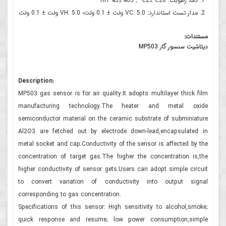
دما، رطوبت: 20℃±2℃；65%±5% RH
مدار تست استاندارد: VC: 5.0 ولت ± 0.1 ولت؛ VH: 5.0 ولت ± 0.1 ولت
مستندات:
دیتاشیت سنسور گاز MP503
Description:
MP503 gas sensor is for air quality.It adopts multilayer thick film
manufacturing technology.The heater and metal oxide
semiconductor material on the ceramic substrate of subminiature
Al2O3 are fetched out by electrode down-lead,encapsulated in
metal socket and cap.Conductivity of the sensor is affected by the
concentration of target gas.The higher the concentration is,the
higher conductivity of sensor gets.Users can adopt simple circuit
to convert variation of conductivity into output signal
corresponding to gas concentration.
Specifications of this sensor: High sensitivity to alcohol,smoke;
quick response and resume; low power consumption,simple