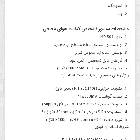
آزمایشگاه
و...
مشخصات سنسور تشخیص کیفیت هوای محیطی :
مدل: MP 503
نوع سنسور: سنسور سطح مسطح نیمه هادی
پوشش استاندارد: درپوش فلزی
گاز های قابل تشخیص : الکل، دود
محدوده تشخیص: 10 تا 1000ppm (الکل)
ویژگی های سنسور در شرایط تست استاندارد:
مقاومت حرارتی: RH 95Ω±10Ω (دمای اتاق)
مصرف گرمایش: PH ≤300mW
مقاومت سطحی: RS 1KΩ~30KΩ (در الکل 50ppm)
حساسیت: S Rs (در هوا) / Rs (در 50ppm الکل) ≥5
شیب غلظت: α ≤0.6 (R100ppm/R30ppm الکل)
شرایط استاندارد آزمون: