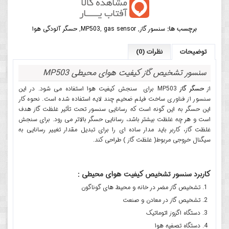
برچسب ها:
سنسور گاز
,
gas sensor
,
MP503
,
حسگر آلودگی هوا
توضیحات
نظرات (0)
سنسور تشخیص گاز کیفیت هوای محیطی MP503
از
حسگر گاز
MP503 برای سنجش کیفیت هوا استفاده می شود. در این
سنسور از فناوری ساخت فیلم ضخیم چند لایه استفاده شده است. نحوه کار
این حسگر به این گونه است که رسانایی سنسور تحت تأثیر غلظت گاز هدف
است و هر چه غلظت بیشتر باشد، رسانایی حسگر بالاتر می رود. برای سنجش
غلظت گاز، کاربر باید مدار ساده ای را برای تبدیل مقدار تغییر رسانایی به
سیگنال خروجی مربوط( غلظت گاز ) طراحی کند.
کاربرد سنسور تشخیص کیفیت هوای محیطی :
تشخیص گاز مضر در خانه و محیط های گوناگون
تشخیص گاز در معادن و صنعت
دستگاه اگزوز اتوماتیک
دستگاه تصفیه هوا