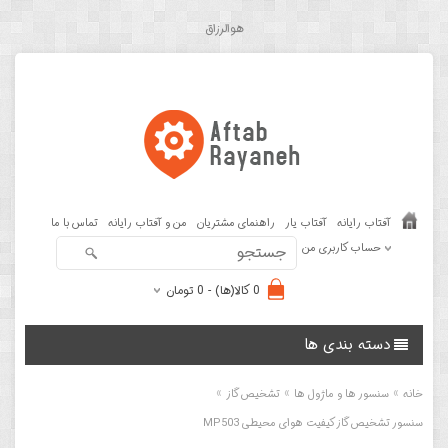
هوالرزاق
آفتاب رایانه
آفتاب یار
راهنمای مشتریان
من و آفتاب رایانه
تماس با ما
حساب کاربری من
0 کالا(ها) - 0 تومان
دسته بندی ها
»
»
»
خانه
سنسور ها و ماژول ها
تشخیص گاز
سنسور تشخیص گاز کیفیت هوای محیطی MP503