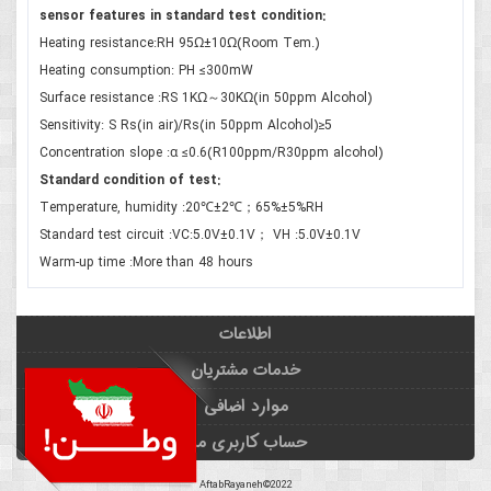
sensor features in standard test condition:
Heating resistance:RH 95Ω±10Ω(Room Tem.)
Heating consumption: PH ≤300mW
Surface resistance :RS 1KΩ～30KΩ(in 50ppm Alcohol)
Sensitivity: S Rs(in air)/Rs(in 50ppm Alcohol)≥5
Concentration slope :α ≤0.6(R100ppm/R30ppm alcohol)
Standard condition of test:
Temperature, humidity :20℃±2℃；65%±5%RH
Standard test circuit :VC:5.0V±0.1V； VH :5.0V±0.1V
Warm-up time :More than 48 hours
اطلاعات
خدمات مشتریان
موارد اضافی
حساب کاربری من
AftabRayaneh©2022