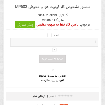
سنسور تشخیص گاز کیفیت هوای محیطی MP503
کد انبار :
6054-81-9799
مدل کالا :
MP503
موجودی:
تامین کالا فقط به صورت سفارشی
پیش سفارش
تعداد:
- یا -
افزودن به لیست دلخواه
افزودن برای مقایسه
0 نظر
|
نوشتن نظر