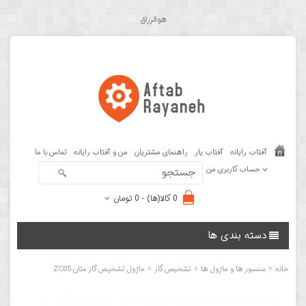
هوالرزاق
آفتاب رایانه
آفتاب یار
راهنمای مشتریان
من و آفتاب رایانه
تماس با ما
حساب کاربری من
0 کالا(ها) - 0 تومان
دسته بندی ها
»
»
»
خانه
سنسور ها و ماژول ها
تشخیص گاز
ماژول تشخیص گاز متان ZC05