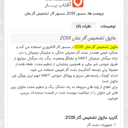
برچسب ها:
سنسور ZC05
,
سنسور گاز
,
تشخیص گاز متان
توضیحات
نظرات (0)
ماژول تشخیص گاز متان ZC05
ماژول تشخیص گاز متان ZC05
از سنسور گاز کاتالیزوری استفاده می کند و
عملکرد اصلی هشدار نشت گاز مصرفی خانگی با نمایشگر دیجیتال را دارد :
ارائه سیگنال دیجیتال UART و
نشانگر
وضعیت، زنگ، رله، سیگنال سوئیچ از
طریق خروجی شیر برقی، و همچنین پشتیبانی از تنظیم مجدد نقطه هشدار.
معمولاً برای توسعه آشکارساز نشت گاز طبیعی استفاده می شود.
اندازه کوچک، پاسخدهی سریع و پروتکل خروجی UART مهم ترین ویژگی این
ماژول است.
برای اطلاع از پایه های مربوطه به رله، نشانگر، زنگ و تنظیم مجدد ماژول، پین
های این ماژول را از دیتاشیت پیوست شده در قسمت مستندات بررسی
فرمایید.
کاربرد ماژول تشخیص گاز ZC05:
تجهیزات نشت گاز