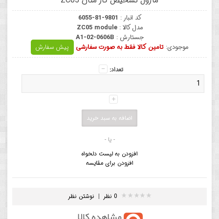
ماژول تشخیص گاز متان ZC05
کد انبار :
6055-81-9801
مدل کالا :
ZC05 module
جستارش :
A1-02-0606B
موجودی:
تامین کالا فقط به صورت سفارشی
پیش سفارش
تعداد:
- یا -
افزودن به لیست دلخواه
افزودن برای مقایسه
0 نظر
|
نوشتن نظر