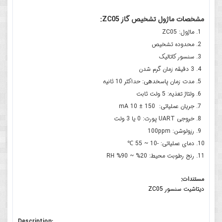
مشخصات ماژول تشخیص گاز ZC05:
ماژول: ZC05
محدوده تشخیص
سنسور کاتالیک
3 دقیقه زمان گرم شدن
مدت زمان پاسخدهی: حداکثر 10 ثانیه
ولتاژ تغذیه: 5 ولت ثابت
جریان عملیاتی: 150 ± 10 mA
خروجی UART پورت: 0 یا 3 ولت
رزولوشن: 100ppm
دمای عملیاتی: -10 ~ 55 ℃
رنج رطوبت محیط: 20% ~ 90% RH
مستندات:
دیتاشیت سنسور ZC05
Description: