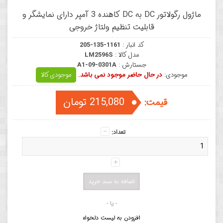
ماژول رگولاتور DC به DC کاهنده 3 آمپر دارای نمایشگر و
قابلیت تنظیم ولتاژ خروجی
کد انبار :
205-135-1161
مدل کالا :
LM2596S
جستارش :
A1-09-0301A
موجودی:
در حال حاضر موجود نمی باشد.
موجودی کالا
215,080 تومان
قیمت:
تعداد:
- یا -
افزودن به لیست دلخواه