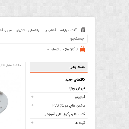
آفتاب رایانه
آفتاب یار
راهنمای مشتریان
من و آفت
0 کالا(ها) - 0 تومان
»
خانه
منبع تغذی
دسته بندی
کالاهای جدید
فروش ویژه
آردوینو
ماشین های مونتاژ PCB
کتاب ها و پکیج های آموزشی
کیت ها