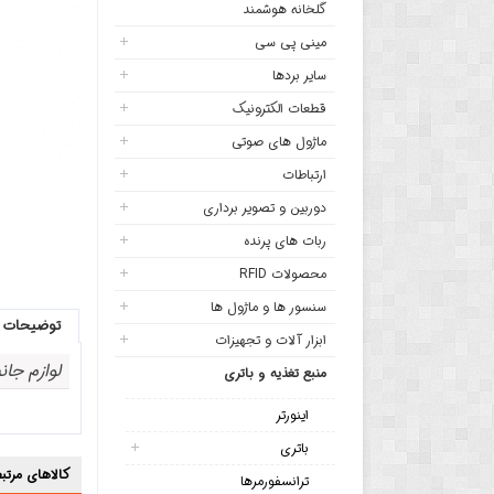
گلخانه هوشمند
مینی پی سی
سایر بردها
قطعات الکترونیک
ماژول های صوتی
ارتباطات
دوربین و تصویر برداری
ربات های پرنده
محصولات RFID
سنسور ها و ماژول ها
توضیحات
ابزار آلات و تجهیزات
لوازم جا
منبع تغذیه و باتری
اینورتر
باتری
کالاهای مرتبط 
ترانسفورمرها