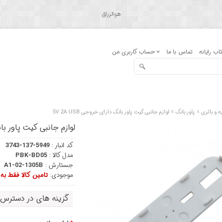
هوالرزاق
اب رایانه
تماس با ما
حساب کاربری من
»
»
ه و باتری
پاور بانک
لوازم جانبی کیت پاور بانک دارای خروجی 5V 2A USB
لوازم جانبی کیت پاور بانک د
کد انبار :
3743-137-5949
مدل کالا :
PBK-BD05
جستارش :
A1-02-1305B
موجودی:
تامین کالا فقط ب
گزینه های در دسترس