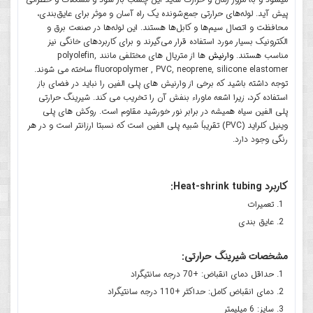
پیش آید. لوله‌های حرارتی جمع‌شونده یک راه آسان و موثر برای عایق‌بندی،
محافظت و اتصال سیم‌ها و کابل‌ها هستند. این لوله‌ها در صنعت برق و
الکترونیک بسیار مورد استفاده قرار می‌گیرند و برای کاربردهای خانگی نیز
مناسب هستند.
وارنیش
ها از متریال های مختلفی مانند polyolefin,
fluoropolymer , PVC, neoprene, silicone elastomer ساخته می شوند.
توجه داشته باشید که برخی از وارنیش های پلی الفین را نباید در فضای باز
استفاده کرد، زیرا اشعه ماوراء بنفش آن را تخریب می کند. شیرینگ حرارتی
پلی الفین سیاه همیشه در برابر نور خورشید مقاوم است. روکش های پلی
وینیل کلراید (PVC) تقریباً شبیه پلی الفین است که نسبتا ارزانتر است و در هر
رنگی وجود دارد.
کاربرد Heat-shrink tubing:
تعمیرات
عایق بندی
مشخصات شیرینگ حرارتی:
حداقل دمای انقباض: +70 درجه سانتیگراد
دمای انقباض کامل: حداکثر +110 درجه سانتیگراد
سایز: 6 میلیمتر