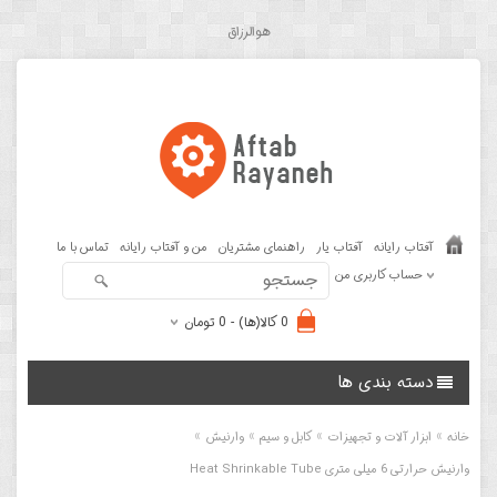
هوالرزاق
آفتاب رایانه
آفتاب یار
راهنمای مشتریان
من و آفتاب رایانه
تماس با ما
حساب کاربری من
0 کالا(ها) - 0 تومان
دسته بندی ها
»
»
»
»
خانه
ابزار آلات و تجهیزات
کابل و سیم
وارنیش
وارنیش حرارتی 6 میلی متری Heat Shrinkable Tube