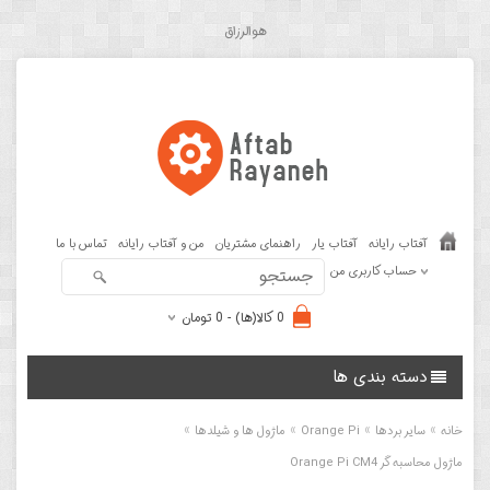
هوالرزاق
آفتاب رایانه
آفتاب یار
راهنمای مشتریان
من و آفتاب رایانه
تماس با ما
حساب کاربری من
0 کالا(ها) - 0 تومان
دسته بندی ها
»
»
»
»
خانه
سایر بردها
Orange Pi
ماژول ها و شیلدها
ماژول محاسبه گر Orange Pi CM4