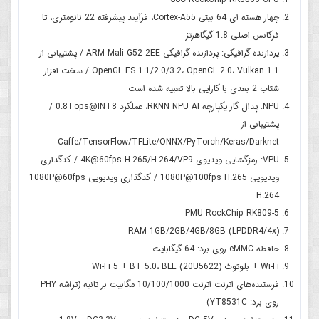
چهار هسته ای 64 بیتی Cortex-A55، فرآیند پیشرفته 22 نانومتری، تا
فرکانس اصلی 1.8 گیگاهرتز
پردازنده گرافیکی: پردازنده گرافیکی ARM Mali G52 2EE / پشتیبانی از
OpenGL ES 1.1/2.0/3.2، OpenCL 2.0، Vulkan 1.1 / سخت افزار
شتاب 2 بعدی با کارایی بالا تعبیه شده است
NPU: پدال گاز یکپارچه RKNN NPU AI، عملکرد 0.8Tops@INT8 /
پشتیبانی از
Caffe/TensorFlow/TFLite/ONNX/PyTorch/Keras/Darknet
VPU: رمزگشایی ویدیوی 4K@60fps H.265/H.264/VP9 / کدگذاری
ویدیویی 1080P@100fps H.265 / کدگذاری ویدیویی 1080P@60fps
H.264
PMU RockChip RK809-5
RAM 1GB/2GB/4GB/8GB (LPDDR4/4x)
حافظه eMMC روی برد: 64 گیگابایت
Wi-Fi + بلوتوث Wi-Fi 5 + BT 5.0، BLE (20U5622)
فرستنده‌های اترنت اترنت 10/100/1000 مگابیت بر ثانیه (تراشه PHY
روی برد: YT8531C)