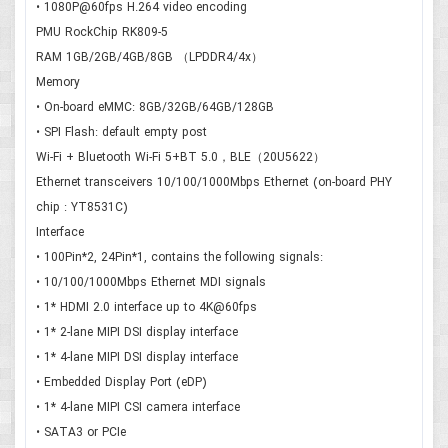
• 1080P@60fps H.264 video encoding
PMU RockChip RK809-5
RAM 1GB/2GB/4GB/8GB （LPDDR4/4x）
Memory
• On-board eMMC: 8GB/32GB/64GB/128GB
• SPI Flash: default empty post
Wi-Fi + Bluetooth Wi-Fi 5+BT 5.0，BLE（20U5622）
Ethernet transceivers 10/100/1000Mbps Ethernet (on-board PHY
chip : YT8531C)
Interface
• 100Pin*2, 24Pin*1, contains the following signals:
• 10/100/1000Mbps Ethernet MDI signals
• 1* HDMI 2.0 interface up to 4K@60fps
• 1* 2-lane MIPI DSI display interface
• 1* 4-lane MIPI DSI display interface
• Embedded Display Port (eDP)
• 1* 4-lane MIPI CSI camera interface
• SATA3 or PCIe