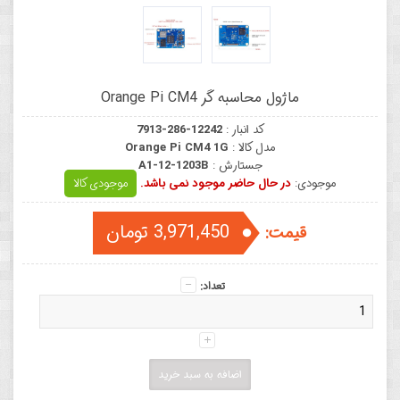
ماژول محاسبه گر Orange Pi CM4
کد انبار :
7913-286-12242
مدل کالا :
Orange Pi CM4 1G
جستارش :
A1-12-1203B
موجودی:
در حال حاضر موجود نمی باشد.
موجودی کالا
3,971,450 تومان
قیمت:
تعداد: