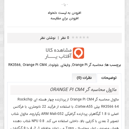
- یا -
افزودن به لیست دلخواه
افزودن برای مقایسه
0 نظر
|
نوشتن نظر
برچسب ها:
محاسبه گر Orange Pi
,
وایفای
,
بلوتوث
,
Orange Pi CM4
,
RK3566
توضیحات
نظرات (0)
ماژول محاسبه گر ORANGE PI CM4
ماژول محاسبه گر Orange Pi CM4 از پردازنده چهار هسته ای Rockchip
RK3566 64 بیتی Cortex-A55، با استفاده از فرآیند 22 نانومتری، با فرکانس
اصلی تا 1.8 گیگاهرتز، پردازنده گرافیکی ARM Mali-G52 یکپارچه، ماژول شتاب
تصویر 2 بعدی با کارایی بالا، داخلی استفاده می کند. 0.8 NPU شتاب دهنده
هوش مصنوعی توان محاسباتی Tops می تواند حافظه 1، 2، 4 یا 8 گیگابایتی