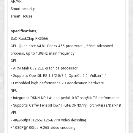
AR/VR
Smart security
smart House
Specifications:
SoC RockChip RK3566
CPU Quad-core 64-bit Cortex-A55 processor，22nm advanced
process, up to 1.8GHz main frequency
GPU
• ARM Mali G52 2EE graphics processor
• Supports OpenGL ES 1.1/2.0/3.2, OpenCL 2.0, Vulkan 1.1
• Embedded high performance 2D acceleration hardware
NPU
• Integrated RKNN NPU AI gas pedal, 0.8Tops@INT8 performance
• Supports Caffe/TensorFlow/TFLite/ONNX/PyTorch/Keras/Darknet
VPU
• 4K@60fps H.265/H.264/VP9 video decoding
• 1080P@100fps H.265 video encoding