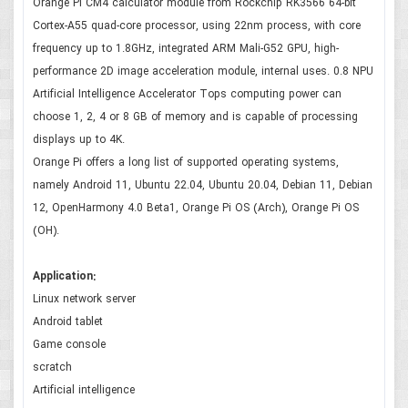
Orange Pi CM4 calculator module from Rockchip RK3566 64-bit
Cortex-A55 quad-core processor, using 22nm process, with core
frequency up to 1.8GHz, integrated ARM Mali-G52 GPU, high-
performance 2D image acceleration module, internal uses. 0.8 NPU
Artificial Intelligence Accelerator Tops computing power can
choose 1, 2, 4 or 8 GB of memory and is capable of processing
displays up to 4K.
Orange Pi offers a long list of supported operating systems,
namely Android 11, Ubuntu 22.04, Ubuntu 20.04, Debian 11, Debian
12, OpenHarmony 4.0 Beta1, Orange Pi OS (Arch), Orange Pi OS
(OH).
Application:
Linux network server
Android tablet
Game console
scratch
Artificial intelligence