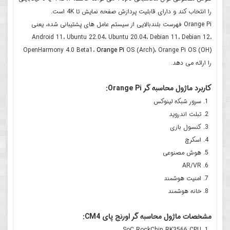
را انتخاب کند و دارای قابلیت پردازش صفحه نمایش تا 4K است.
Orange Pi فهرست بلندبالایی از سیستم عامل های پشتیبانی شده، یعنی
Android 11، Ubuntu 22.04، Ubuntu 20.04، Debian 11، Debian 12،
OpenHarmony 4.0 Beta1،
Orange Pi
OS (Arch)، Orange Pi OS (OH)
را ارائه می دهد.
کاربرد ماژول محاسبه گر Orange Pi:
سرور شبکه لینوکس
تبلت اندروید
کنسول بازی
اسکرچ
هوش مصنوعی
AR/VR
امنیت هوشمند
خانه هوشمند
مشخصات ماژول محاسبه گر اورنج پای CM4:
SoC RockChip RK3566 CPU