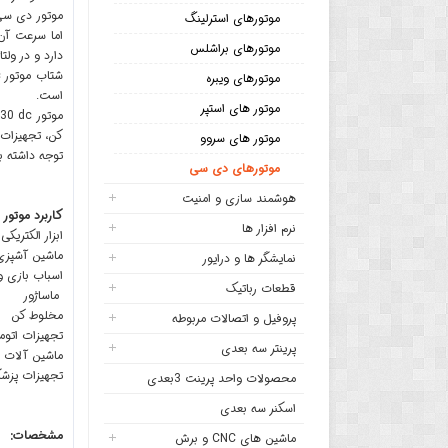
موتورهای استرلینگ
موتورهای براشلس
دارد و در ولتاژ 48 ولت 2400 دوری بر دقیقه می 
شتاب موتور
c
موتورهای ویبره
است.
موتور های استپر
موتور
dc
کن، تجهیزات
موتور های سروو
توجه داشته ب
موتورهای دی سی
هوشمند سازی و امنیت
کاربرد موتو
نرم افزار ها
ابزار الکتریکی
ماشین آشپزی
نمایشگر ها و درایور
اسباب بازی 
قطعات رباتیک
ماساژور
مخلوط کن
پروفیل و اتصالات مربوطه
تجهیزات اتوم
پرینتر سه بعدی
ماشین آلات
تجهیزات پزش
محصولات واحد پرینت 3بعدی
اسکنر سه بعدی
:مشخصات
ماشین های CNC و برش