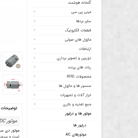
گلخانه هوشمند
مینی پی سی
سایر بردها
قطعات الکترونیک
ماژول های صوتی
ارتباطات
دوربین و تصویر برداری
ربات های پرنده
محصولات RFID
سنسور ها و ماژول ها
ابزار آلات و تجهیزات
منبع تغذیه و باتری
توضیحات
موتور ها و درایور
موتور
DC
درایور ها
موتور دی س
موتورهای AC
است و سرعت حداکثری 2000