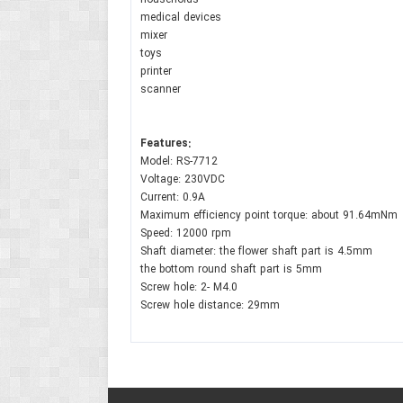
medical devices
mixer
toys
printer
scanner
Features:
Model: RS-7712
Voltage: 230VDC
Current: 0.9A
Maximum efficiency point torque: about 91.64mNm
Speed: 12000 rpm
Shaft diameter: the flower shaft part is 4.5mm
the bottom round shaft part is 5mm
Screw hole: 2- M4.0
Screw hole distance: 29mm