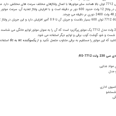
چرخد.
7712
d
230 ولت مدل 7712 یک موتور پرکاربرد است که آن را به عنوان موتور لوازم خانگی م
 شست و شو، گوشت کوب برقی و لوازم دیگر استفاده می شود.
اشید که این موتور را مستقیم به برقی متناوب متصل نکنید و از
یکسوکننده ac به dc
استفاده 
ر دی سی
230
ولت
RS-7712
:
 مواد غذایی
و مدل
اسیون اداری
 شستشو
کی