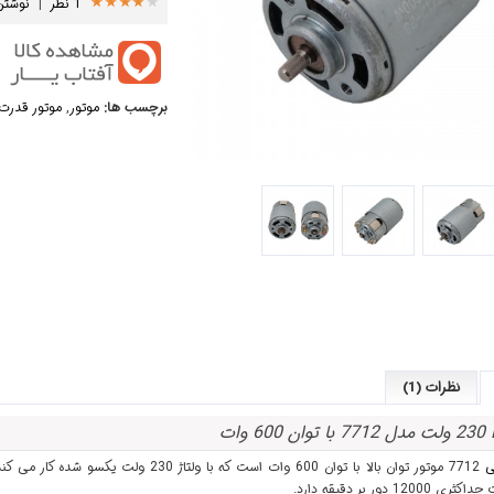
1 نظر
|
نوشتن
برچسب ها:
موتور
,
موتور قدرت 
نظرات (1)
230 ولت مدل 7712 با توان 600 وات
ی
7712
موتور توان بالا با توان 600 وات است که با ولتاژ 230 ولت یکسو شده کار می کند و نیاز به
1 دور بر دقیقه دارد.