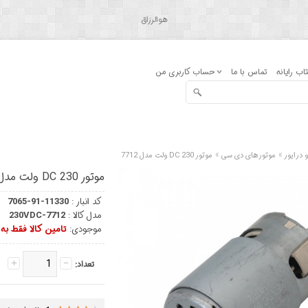
هوالرزاق
اب رایانه
تماس با ما
حساب کاربری من
»
»
و درایور
موتورهای دی سی
موتور DC 230 ولت مدل 7712
موتور DC 230 ولت مدل 7712
کد انبار :
7065-91-11330
مدل کالا :
7712-230VDC
موجودی:
تامین کالا فقط ب
تعداد: