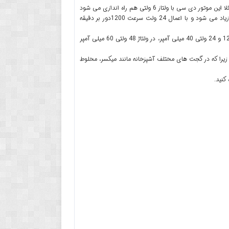
موتور دی سی 7712 توان بالا همانند سایر موتورها با اعمال ولتاژهای مختلف سرعت های مختلفی دارد. مثلا این موتور دی سی با ولتاز 6 ولتی هم راه اندازی می شود
اما سرعت آن در ولتاژ 12 ولت حدود 600 دور بر دقیقه است و با افزایش ولتاژ تغذیه آن، سرعت موتور زیاد می شود و با اعمال 24 ولت سرعت 1200دور بر دقیقه
توان 600 بسیار بالاست و جریان آن تا 0.9 آمپر افزایش دارد و این جریان در ولتاژ 12 و 24 ولتی 40 میلی آمپر، در ولتاژ 48 ولتی 60 میلی آمپر
ی شناسند زیرا که در گجت های مختلف آشپزخانه مانند میکسر، مخلوط
کنید.