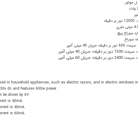
قیقه
ed in household appliances, such as electric razors, and in electric windows in
230v dc and features 600w power.
 be driven by 6V.
rent is 40mA.
rrent is 40mA.
rrent is 60mA.