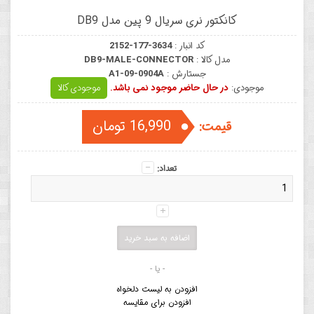
کانکتور نری سریال 9 پین مدل DB9
کد انبار :
2152-177-3634
مدل کالا :
DB9-MALE-CONNECTOR
جستارش :
A1-09-0904A
موجودی:
در حال حاضر موجود نمی باشد.
موجودی کالا
16,990 تومان
قیمت:
تعداد:
- یا -
افزودن به لیست دلخواه
افزودن برای مقایسه