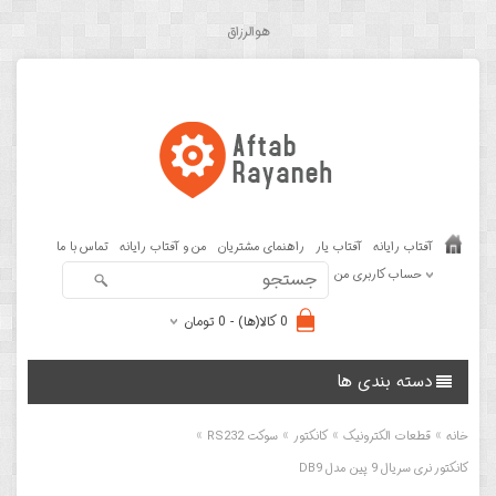
هوالرزاق
آفتاب رایانه
آفتاب یار
راهنمای مشتریان
من و آفتاب رایانه
تماس با ما
حساب کاربری من
0 کالا(ها) - 0 تومان
دسته بندی ها
»
»
»
»
خانه
قطعات الکترونیک
کانکتور
سوکت RS232
کانکتور نری سریال 9 پین مدل DB9