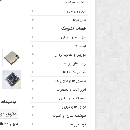
گلخانه هوشمند
مینی پی سی
سایر بردها
قطعات الکترونیک
ماژول های صوتی
ارتباطات
دوربین و تصویر برداری
ربات های پرنده
محصولات RFID
سنسور ها و ماژول ها
ابزار آلات و تجهیزات
منبع تغذیه و باتری
توضیحات
موتور ها و درایور
ماژول دو هسته‌ ای ESP32 - ماژو
هوشمند سازی و امنیت
ماژول ESPS3 32E N4 یکی از جدیدترین ماژول های مبتنی بر تراشه قدرتمند
نرم افزار ها