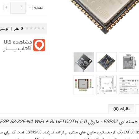
تعداد:
0 نظر
|
نوشتن
نظرات (0)
ل ESP S3-32E-N4 WIFI + BLUETOOTH 5.0
ESP32