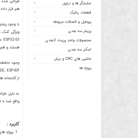
نمایشگر ها و درایور
هم قرار داده
قطعات رباتیک
پروفیل و اتصالات مربوطه
پرینتر سه بعدی
ویژگی کمک م
محصولات واحد پرینت 3بعدی
هستند و هم ب
اسکنر سه بعدی
ماشین های CNC و برش
وجود حافظه داخلی 4 مگابایتی هم فضای کافی برای ذخیره برنامه ها و ا
پروژه ها
از کتابخانه ه
واقع شما با 
کاربرد :
پروژه های ا