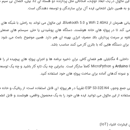
طراحی شده. این ماژول در یک ابعاد کوچک، امک
 و به همین دلیل انتخابی ایده آل برای سازندگان و توسعه دهندگان است.
با وجود پشتیبانی همزمان از WiFi 2.4GHz و Bluetooth 5.0، این ماژول
ی کند تا در پروژه های خانه هوشمند، دستگاه های پوشیدنی یا حتی سیستم های صنعتی، ا
رای دستگاه هایی که با باتری کار می کنند مناسب باشد.
جرای پروژه های پیچیده تر را فراهم می کند.
Arduino
IDE، ESP-IDF و MicroPython کاملاً سازگار است. بنابراین چه یک تازه کار باشید
ا و نمونه کدهای آماده برای ساخت پروژه های خود استفاده کنید.
به دلیل طراحی جمع وجور، ESP S3-32E-N4 تقریباً در هر پروژه ای قابل استفاده 
استفاده از این ماژول می توانید ایده های خود را به یک محصول واقعی، هوشمند و قابل اعتما
ینترنت اشیاء (IoT):