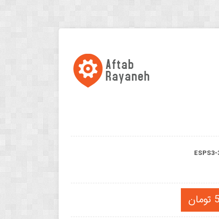
ESPS3-
ن