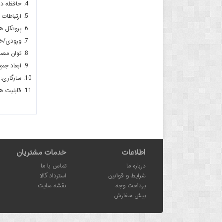
حافظه داخلی: 
ارتباطات بی‌سیم: h 5.0 + BLE
پروتکل ها و استاندا
ورودی/خروجی‌ها: GPIOهای چندمنظوره 
توان مصر
ابعاد جم
سازگاری: قابل برنامه نویس
قابلیت ه
اطلاعات
خدمات مشتریان
درباره ما
تماس با ما
شرایط و قوانین
استرداد کالا
پرداخت وجه
نقشه سایت
پیش سفارش