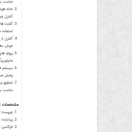
مناسب بر
خانه هوش
کنترل چراغ
گجت های 
استفاده 
کنترل از 
فرمان ده
پروژه ها
مانیتوری
سیستم ه
پخش صدا 
تحقیق و 
مناسب برای
مشخصات :
چیپست: ESP32-S3
پردازنده: 32 بیتی دو هسته ای
فرکانس: 240 مگاهرتز