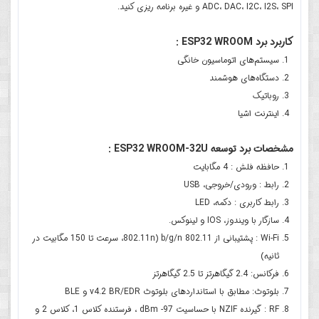
ADC، DAC، I2C، I2S، SPI و غیره برنامه ریزی کنید.
کاربرد برد ESP32 WROOM :
سیستم‌های اتوماسیون خانگی
دستگاه‌های هوشمند
روباتیک
اینترنت اشیا
مشخصات برد توسعه ESP32 WROOM-32U :
حافظه فلش : 4 مگابایت
رابط : ورودی/خروجی، USB
رابط کاربری : دکمه، LED
سازگار با ویندوز، IOS و لینوکس.
Wi-Fi : پشتیبانی از 802.11 b/g/n (802.11n، سرعت تا 150 مگابیت در
ثانیه)
فرکانس: 2.4 گیگاهرتز تا 2.5 گیگاهرتز
بلوتوث: مطابق با استانداردهای بلوتوث v4.2 BR/EDR و BLE
RF : گیرنده NZIF با حساسیت 97- dBm ، فرستنده کلاس 1، کلاس 2 و