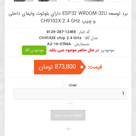
برد توسعه ESP32 WROOM-32U دارای بلوتوث وایفای داخلی
و چیپ CH9102X 2.4 GHz
کد انبار :
8129-287-12458
مدل کالا :
CH9102X chip 2.4 GHz
جستارش :
A2-16-0706A
موجودی:
در حال حاضر موجود نمی باشد.
موجودی کالا
873,800 تومان
قیمت:
تعداد:
- یا -