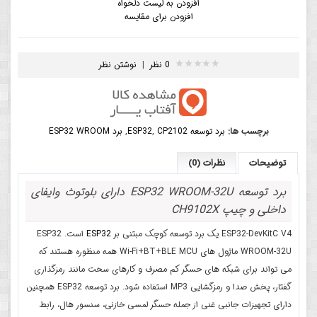
افزودن به لیست دلخواه
افزودن برای مقایسه
0 نظر
|
نوشتن نظر
برچسب ها:
برد توسعه ESP32
CP2102
,
,
برد ESP32 WROOM
توضیحات
نظرات (0)
برد توسعه ESP32 WROOM-32U دارای بلوتوث وایفای
داخلی و چیپ CH9102X
ESP32-DevKitC V4 یک برد توسعه کوچک مبتنی بر
ESP32
است. ESP32
WROOM-32U ماژول های Wi-Fi+BT+BLE MCU همه منظوره هستند که
می تواند برای شبکه های حسگر کم مصرف و کارهای سخت مانند رمزگذاری
گفتار، پخش صدا و رمزگشایی MP3 استفاده شود. برد توسعه ESP32 همچنین
دارای تجهیزات جانبی غنی از جمله حسگر لمسی خازنی، سنسور هال، رابط