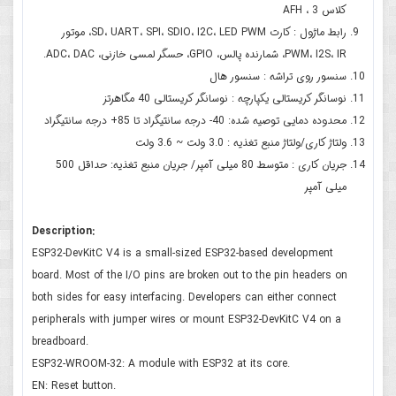
کلاس 3 ، AFH
رابط ماژول : کارت SD، UART، SPI، SDIO، I2C، LED PWM، موتور
PWM، I2S، IR، شمارنده پالس، GPIO، حسگر لمسی خازنی، ADC، DAC.
سنسور روی تراشه : سنسور هال
نوسانگر کریستالی یکپارچه : نوسانگر کریستالی 40 مگاهرتز
محدوده دمایی توصیه شده: 40- درجه سانتیگراد تا 85+ درجه سانتیگراد
ولتاژ کاری/ولتاژ منبع تغذیه : 3.0 ولت ~ 3.6 ولت
جریان کاری : متوسط ​​80 میلی آمپر/ جریان منبع تغذیه: حداقل 500
میلی آمپر
Description:
ESP32-DevKitC V4 is a small-sized ESP32-based development
board. Most of the I/O pins are broken out to the pin headers on
both sides for easy interfacing. Developers can either connect
peripherals with jumper wires or mount ESP32-DevKitC V4 on a
breadboard.
ESP32-WROOM-32: A module with ESP32 at its core.
EN: Reset button.