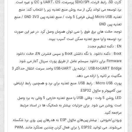
کارت SD، رابط اترنت، SDIO/SPI پرسرعت، UART، I2S و I2C و غیره است.
برد توسعه می تواند یکی از سه روش منبع تغذیه زیر را انتخاب کند: منبع
تغذیه Micro USB (پیش فرض) 5 ولت / منبع تغذیه پین GND 3V3 / منبع
تغذیه پین GND
توجه: حالت های برق فوق را نمی توان همزمان وصل کرد. در غیر این صورت
برد توسعه و/یا منبع تغذیه ممکن است آسیب ببیند.
EN : دکمه تنظیم مجدد.
Boot : دکمه دانلود. با نگه داشتن Boot و سپس فشردن EN، حالت دانلود
Firmware برای دانلود سیستم عامل از طریق پورت سریال آغاز می شود.
USB-to-UART Bridge : تراشه پل USB-UART واحد سرعت انتقال حداکثر 3
مگابیت بر ثانیه را ارائه می دهد.
پورت Micro USB : رابط USB. منبع تغذیه برای برد و همچنین رابط ارتباطی
بین کامپیوتر و ماژول ESP32.
LED روشن 5 ولت : وقتی USB یا منبع تغذیه خارجی 5 ولتی به برد وصل
است روشن می شود. برای جزئیات بیشتر به شماتیک ها در اسناد مرتبط
مراجعه کنید.
ورودی/خروجی : بیشتر پین‌های ماژول ESP به هدرهای پین روی برد شکسته
می‌شوند. می توانید ESP32 را برای فعال کردن چندین عملکرد مانند PWM،