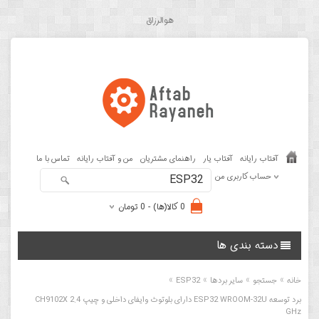
هوالرزاق
آفتاب رایانه
آفتاب یار
راهنمای مشتریان
من و آفتاب رایانه
تماس با ما
حساب کاربری من
0 کالا(ها) - 0 تومان
دسته بندی ها
»
»
»
»
خانه
جستجو
سایر بردها
ESP32
برد توسعه ESP32 WROOM-32U دارای بلوتوث وایفای داخلی و چیپ CH9102X 2.4
GHz