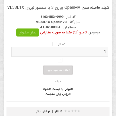
شیلد فاصله سنج OpenMV ورژن 3 با سنسور لیزری VL53L1X
کد انبار :
6163-553-9999
مدل کالا :
VL53L1X OpenMV3
جستارش :
A1-02-0803A
موجودی:
تامین کالا فقط به صورت سفارشی
پیش سفارش
تعداد:
- یا -
افزودن به لیست دلخواه
افزودن برای مقایسه
0 نظر
|
نوشتن نظر