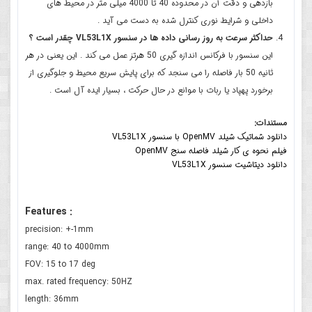
بازدهی و دقت آن در محدوده 40 تا 4000 میلی متر در محیط های
داخلی و شرایط نوری کنترل شده به دست می آید .
حداکثر سرعت به روز رسانی داده ها در سنسور VL53L1X چقدر است ؟
این سنسور با فرکانس اندازه گیری 50 هرتز عمل می کند . این یعنی در هر
ثانیه 50 بار فاصله را می سنجد که برای پایش سریع محیط و جلوگیری از
برخورد پهپاد یا ربات با موانع در حال حرکت ، بسیار ایده آل است .
مستندات:
دانلود شماتیک شیلد OpenMV با سنسور VL53L1X
فیلم نحوه ی کار شیلد فاصله سنج OpenMV
دانلود دیتاشیت سنسور VL53L1X
Features :
precision: +-1mm
range: 40 to 4000mm
FOV: 15 to 17 deg
max. rated frequency: 50HZ
length: 36mm