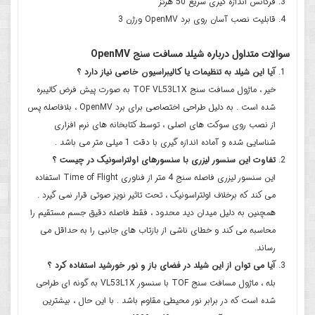
فرکانس اندازه گیری سریع 50 هرتز
قابلیت نصب آسان روی برد OpenMV ورژن 3
سوالات متداول درباره شیلد مسافت سنج OpenMV
آیا این شیلد به تنظیمات یا کالیبراسیون خاصی نیاز دارد ؟
خیر ، ماژول مسافت سنج TOF VL53L1X به صورت پیش فرض کالیبره
شده است . به دلیل طراحی اختصاصی برای برد OpenMV ، بلافاصله پس
از نصب روی سوکت های اصلی ، توسط کتابخانه های نرم افزاری
شناسایی شده و آماده اندازه گیری با دقت 1 میلی متر می باشد .
تفاوت این سنسور لیزری با سنسورهای اولتراسونیک در چیست ؟
این سنسور لیزری فاصله سنج 4 متر از فناوری Time of Flight استفاده
می کند که برخلاف اولتراسونیک ، تحت تاثیر نویز صوتی قرار نمی گیرد .
همچنین به دلیل میدان دید محدود ، فقط فاصله دقیق جسم مستقیم را
محاسبه می کند و خطای ناشی از بازتاب های جانبی را به حداقل می
رساند.
آیا می توان از این شیلد در فضای باز و نور خورشید استفاده کرد ؟
بله ، ماژول مسافت سنج TOF با سنسور VL53L1X به گونه ای طراحی
شده است که در برابر نور محیطی مقاوم باشد . با این حال ، بیشترین