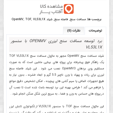
برچسب ها:
مسافت سنج
,
فاصله سنج
,
شیلد OpenMV
VL53L1X
,
TOF
,
توضیحات
نظرات (0)
برد توسعه مسافت سنج لیزری OPENMV با سنسور
VL53L1X
شیلد مسافت سنج OpenMV مجهز به ماژول مسافت سنج TOF VL53L1X
یک راهکار فوق پیشرفته برای پروژه های بینایی ماشین است که به صورت
مستقیم روی بردهای OpenMV3 نصب می شود . این شیلد فاصله سنج
لیزری برای ربات و پهپاد با وزن ناچیز 5.5 گرم و ابعاد فشرده ، بدون نیاز به
هیچ تجهیزات اضافی یا سیم کشی های پیچیده ، امکان تشخیص دقیق موانع
را فراهم می کند ! طراحی بهینه این برد توسعه باعث شده است تا نصب آن
در پروژه های حساس به وزن و فضا ، به سریع ترین شکل ممکن انجام شود .
این ماژول مسافت سنج TOF با سنسور VL53L1X از تکنولوژی تابش لیزر
برای محاسبه زمان رفت و برگشت نور استفاده می کند که دقت آن را نسبت