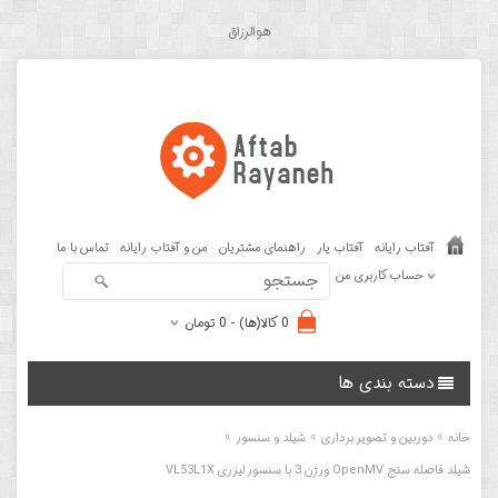
هوالرزاق
آفتاب رایانه
آفتاب یار
راهنمای مشتریان
من و آفتاب رایانه
تماس با ما
حساب کاربری من
0 کالا(ها) - 0 تومان
دسته بندی ها
»
»
»
خانه
دوربین و تصویر برداری
شیلد و سنسور
شیلد فاصله سنج OpenMV ورژن 3 با سنسور لیزری VL53L1X