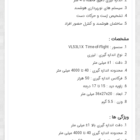
اندازه گیری دقیق فاصله تا 4 متر
سیستم های نورپردازی هوشمند
تشخیص ژست و حرکات دست
ساختمان هوشمند و کنترل حضور افراد
مشخصات :
سنسور : VL53L1X Time-of-Flight
نوع اندازه گیری : لیزری
دقت : 1± میلی متر
محدوده اندازه گیری : 40 تا 4000 میلی متر
فرکانس اندازه گیری : 50 هرتز
زاویه دید : 15 تا 17 درجه
ابعاد : 36x27x20 میلی متر
وزن : 5.5 گرم
ویژگی ها :
دقت اندازه گیری بالا 1± میلی متر
محدوده اندازه گیری 40 تا 4000 میلی متر