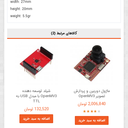
width: 27mm
height: 20mm
weight: 5.5gr
کالاهای مرتبط (2)
ماژول دوربین و پردازش
شیلد توسعه دهنده
تصویر OpenMV3
OpenMV3 با مبدل USB به
TTL
2,006,840 تومان
132,520 تومان
اضافه به سبد خرید
اضافه به سبد خرید