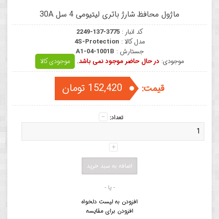
ماژول محافظ شارژ باتری لیتیومی 4 سل 30A
کد انبار :
2249-137-3775
مدل کالا :
4S-Protection
جستارش :
A1-04-1001B
موجودی:
در حال حاضر موجود نمی باشد.
موجودی کالا
152,420 تومان
قیمت:
تعداد:
- یا -
افزودن به لیست دلخواه
افزودن برای مقایسه