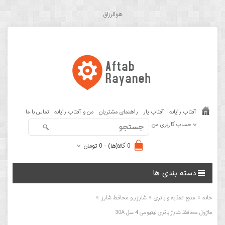
هوالرزاق
آفتاب رایانه
آفتاب یار
راهنمای مشتریان
من و آفتاب رایانه
تماس با ما
حساب کاربری من
0 کالا(ها) - 0 تومان
دسته بندی ها
»
»
»
خانه
منبع تغذیه و باتری
شارژر و محافظ شارژ
ماژول محافظ شارژ باتری لیتیومی 4 سل 30A