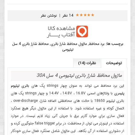
14 نظر
|
نوشتن نظر
برچسب ها:
برد محافظ
,
ماژول محافظ شارژ باتری
,
محافظ شارژ باتری 4 سل
لیتیومی
توضیحات
نظرات (14)
ماژول محافظ شارژ باتری لیتیومی 4 سل 30A
این برد محافظ می تواند به عنوان چهار strings پک های
باتری لیتیوم
پلیمری
با ولتاژهای اسمی 14.4V ، 14.8V ، 16.8V و چهار strings پک های
باتری لیتیوم 18650 با حالت های محافظتی اضافه شارژ، over-discharge ،
اتصال کوتاه و غیره استفاده شود. با استفاده از این ماژول دیگر هیچ عملکرد
فعال سازی برای موارد کاربر برق با جریان آنی زیاد لازم نیست. در موارد
استفاده در اینورتر می توان از محافظت در برابر false trigger جلوگیری کرده و
از دشواری استفاده از آن بکاهد. این ماژول شامل عملکرد فعال سازی خودکار