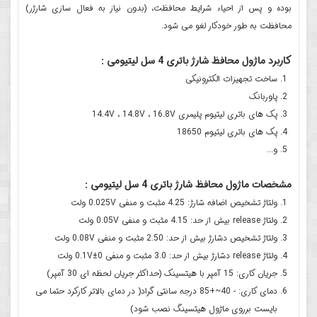
بوده و پس از احیاء شرایط محافظت، (بدون نیاز به فعال سازی شارژر)
محافظت به طور خودکار لغو می شود.
کاربرد ماژول محافظ شارژ باتری 4 سل لیتیومی :
ساخت تجهیزات الکترونیکی
پاوربانک
پک های باتری لیتیوم پلیمری 14.4V ، 14.8V ، 16.8V
پک های باتری لیتیوم 18650
و...
مشخصات ماژول محافظ شارژ باتری 4 سل لیتیومی :
ولتاژ تشخیص اضافه شارژ: 4.25 مثبت و منفی 0.025V ولت
ولتاژ release بیش از حد: 4.15 مثبت و منفی 0.05V ولت
ولتاژ تشخیص دشارژ بیش از حد: 2.50 مثبت و منفی 0.08V ولت
ولتاژ release دشارژ بیش از حد: 3.0 مثبت و منفی 0±0.1V ولت
جریان کاری: 15 آمپر با هیتسینک (حداکثر جریان لحظه ای 30 آمپر)
دمای کاری: - 40~+85 درجه سانتی گراد( در دمای بالاتر کارکرد حتما می
بایست برروی ماژول هیتسینگ نصب شود)