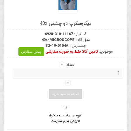
میکروسکوپ دو چشمی 40x
کد انبار :
6928-310-11167
مدل کالا :
40x-MICROSCOPE
جستارش :
B2-19-0104A
موجودی:
تامین کالا فقط به صورت سفارشی
پیش سفارش
تعداد:
- یا -
افزودن به لیست دلخواه
افزودن برای مقایسه