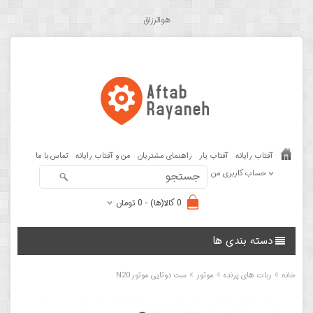
هوالرزاق
آفتاب رایانه
آفتاب یار
راهنمای مشتریان
من و آفتاب رایانه
تماس با ما
حساب کاربری من
0 کالا(ها) - 0 تومان
دسته بندی ها
»
»
»
خانه
ربات های پرنده
موتور
ست دوتایی موتور N20