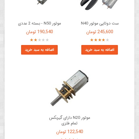
ست دوتایی موتور N40
موتور N50 - بسته 2 عددی
245,600 تومان
190,540 تومان
اضافه به سبد خرید
اضافه به سبد خرید
موتور N20 دارای گیربکس
تمام فلزی
122,540 تومان