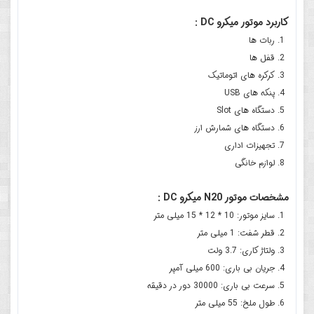
کاربرد موتور میکرو DC :
ربات ها
قفل ها
کرکره های اتوماتیک
پنکه های USB
دستگاه های Slot
دستگاه های شمارش ارز
تجهیزات اداری
لوازم خانگی
مشخصات موتور N20 میکرو DC :
سایز موتور: 10 * 12 * 15 میلی متر
قطر شفت: 1 میلی متر
ولتاژ کاری: 3.7 ولت
جریان بی باری: 600 میلی آمپر
سرعت بی باری: 30000 دور در دقیقه
طول ملخ: 55 میلی متر