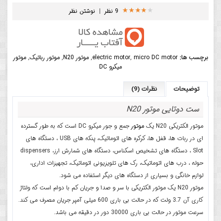
9 نظر
|
نوشتن نظر
برچسب ها:
micro DC motor
,
electric motor
,
موتور N20
,
موتور رباتیک
,
موتور
میکرو DC
توضیحات
نظرات (9)
ست دوتایی موتور N20
موتور الکتریکی N20 یک
موتور
جمع و جور میکرو DC است که به طور گسترده
ای در ربات ها، قفل ها، کرکره های اتوماتیک، پنکه های USB ، دستگاه های
Slot ، دستگاه های تشخیص اسکناس، دستگاه های شمارش ارز، dispensers
حوله ، درب های اتوماتیک، رک های تلویزیونی اتوماتیک، تجهیزات اداری،
لوازم خانگی و بسیاری از دستگاه های دیگر استفاده می شود.
موتور N20 یک موتور الکتریکی با سر و صدا و جریان کم با دوام است که ولتاژ
کاری آن 3.7 ولت که در حالت بی باری 600 میلی آمپر جریان مصرف می کند.
سرعت موتور در حالت بی باری 30000 دور در دقیقه می باشد.