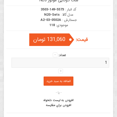
ست دوتایی موتور N20
کد انبار :
3503-149-5573
مدل کالا :
N20-Sets
جستارش :
A2-03-0502A
موجودی:
118
131,060 تومان
قیمت:
تعداد:
- یا -
افزودن به لیست دلخواه
افزودن برای مقایسه