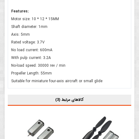
Features:
Motor size: 10 * 12 * 15MM
Shaft diameter: 1mm
Axis: 5mm
Rated voltage: 3.7V
No load current: 600mA
With pulp current: 3.2A
No-load speed: 30000 rev / min
Propeller Length: 55mm
Suitable for miniature four-axis aircraft or small glide
کالاهای مرتبط (3)