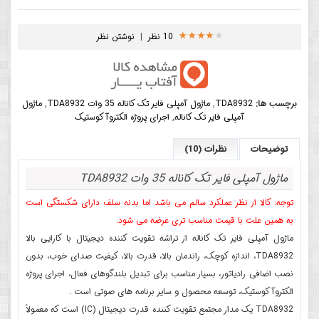
10 نظر
|
نوشتن نظر
برچسب ها:
TDA8932
,
ماژول آمپلی فایر تک کاناله 35 وات TDA8932
,
ماژول
آمپلی فایر تک کاناله
,
اجرای پروژه الکتروآکوستیک
توضیحات
نظرات (10)
ماژول آمپلی فایر تک کاناله 35 وات TDA8932
توجه: کالا از نظر عملکرد سالم می باشد اما بدنه سلف دارای شکستگی است
به همین علت با قیمت مناسب تری عرضه می شود.
ماژول آمپلی فایر تک کاناله از تراشه تقویت کننده دیجیتال با کارایی بالا
TDA8932، اندازه کوچک، راندمان بالا، قدرت بالا، کیفیت صدای خوب، بدون
نصب اضافی رادیاتور، بسیار مناسب برای تبدیل بلندگوهای فعال، اجرای پروژه
الکتروآکوستیک، توسعه محصول و سایر برنامه های صوتی است .
TDA8932 یک مدار مجتمع تقویت کننده قدرت دیجیتال (IC) است که معمولاً