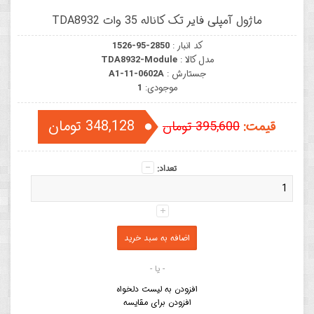
ماژول آمپلی فایر تک کاناله 35 وات TDA8932
کد انبار :
1526-95-2850
مدل کالا :
TDA8932-Module
جستارش :
A1-11-0602A
موجودی:
1
348,128 تومان
قیمت:
395,600 تومان
تعداد:
- یا -
افزودن به لیست دلخواه
افزودن برای مقایسه