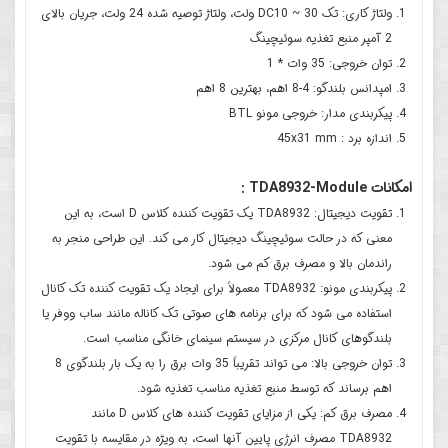
ولتاژ کاری: تک DC10 ~ 30 ولت، ولتاژ توصیه شده 24 ولت، جریان بالای
2 آمپر منبع تغذیه سوئیچینگ
توان خروجی: 35 وات * 1
امپدانس بلندگو: 4-8 اهم، بهترین 8 اهم
پیکربندی مدار: خروجی مونو BTL
اندازه برد : 45x31 mm
امکانات TDA8932-Module :
تقویت دیجیتال: TDA8932 یک تقویت کننده کلاس D است، به این
معنی که در حالت سوئیچینگ دیجیتال کار می کند. این طراحی منجر به
راندمان بالا و مصرف برق کم می شود.
پیکربندی مونو: TDA8932 معمولاً برای ایجاد یک تقویت کننده تک کانال
استفاده می شود که برای برنامه های صوتی تک کاناله مانند ساب ووفر یا
بلندگوهای کانال مرکزی در سیستم سینمای خانگی مناسب است.
توان خروجی بالا: می تواند تقریباً 35 وات برق را به یک بار بلندگوی 8
اهم برساند که توسط منبع تغذیه مناسب تغذیه شود.
مصرف برق کم: یکی از مزایای تقویت کننده های کلاس D مانند
TDA8932 مصرف انرژی پایین آنها است، به ویژه در مقایسه با تقویت