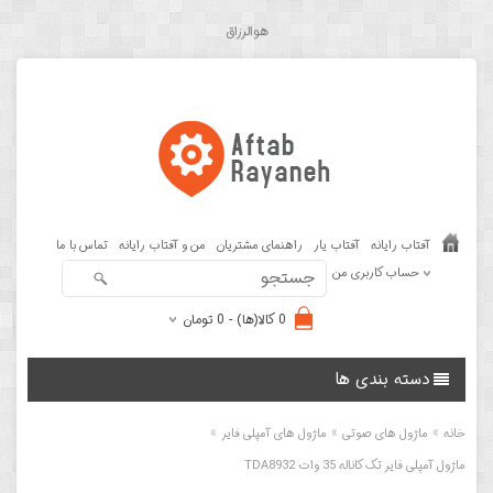
هوالرزاق
آفتاب رایانه
آفتاب یار
راهنمای مشتریان
من و آفتاب رایانه
تماس با ما
حساب کاربری من
0 کالا(ها) - 0 تومان
دسته بندی ها
»
»
»
خانه
ماژول های صوتی
ماژول های آمپلی فایر
ماژول آمپلی فایر تک کاناله 35 وات TDA8932