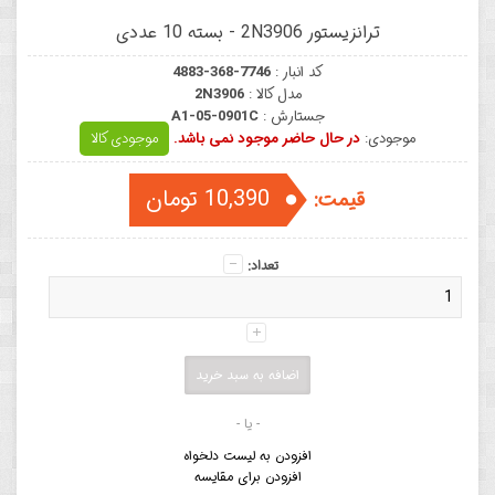
ترانزیستور 2N3906 - بسته 10 عددی
کد انبار :
4883-368-7746
مدل کالا :
2N3906
جستارش :
A1-05-0901C
موجودی:
در حال حاضر موجود نمی باشد.
موجودی کالا
10,390 تومان
قیمت:
تعداد:
- یا -
افزودن به لیست دلخواه
افزودن برای مقایسه