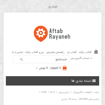
هوالرزاق
آفتاب رایانه
آفتاب یار
راهنمای مشتریان
من و آفتاب رایانه
تماس با ما
حساب کاربری من
0 کالا(ها) - 0 تومان
دسته بندی ها
»
»
»
»
»
خانه
قطعات الکترونیک
ترانزیستور
BJT
PNP
ترانزیستور 2N3906 - بسته 10 عددی