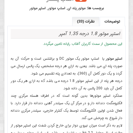
برچسب ها:
موتور پله ای
,
استپ موتور
,
استپر موتور
توضیحات
نظرات (33)
استپر موتور 1.8 درجه 1.35 آمپر
این محصول از سمت کاربران آفتاب رایانه تامین میگردد.
استپر موتور
یا استپ موتور یک موتور DC و براشلس است و حرکت آن به
صورت پله ای می باشد. یعنی به ازای هر درجه مشخص، یک پالس ارسال می
گردد و یک دور کامل آن (360)، به تعدادی پله تقسیم می شود.
درجه هر پله از این استپر موتور 1.8 درجه می باشد که به ازای هر یک دور
کامل آن باید 200 پالس به آن داده شود.
عملکرد استپر موتورها بدین گونه است که در اطراف هسته مرکزی چند
الکترومگنت دندانه دار و در مرکز آن یک سیلندر آهنی دندانه دار قرار دارد. با
فعال شدن اولین الکترومگنت توسط یک کنترلر خارجی، سیلندر مرکزی دندانه
دار شروع به چرخش می کند.
لازم به ذکر است میزان نیروی دوار برای خارج کردن شفت این استپر موتور از
حالت ایستا، معادل 2.2 kg بر سانتیمتر می باشد. این استپر موتور پرینتر سه