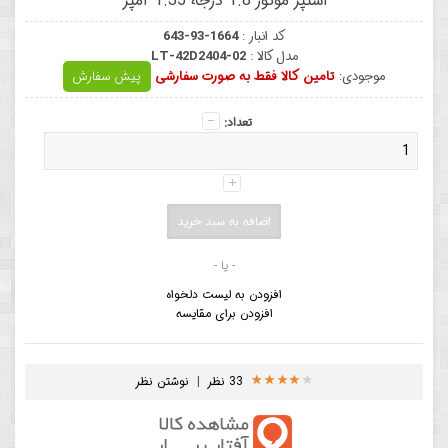
استپر موتور 1.8 درجه 1.35 آمپر
کد انبار :
643-93-1664
مدل کالا :
LT-42D2404-02
موجودی:
تامین کالا فقط به صورت سفارشی
پیش سفارش
تعداد:
- یا -
افزودن به لیست دلخواه
افزودن برای مقایسه
33 نظر
|
نوشتن نظر