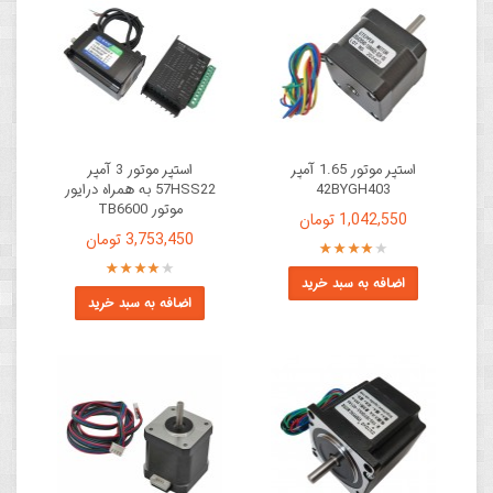
استپر موتور 1.65 آمپر
استپر موتور 3 آمپر
42BYGH403
57HSS22 به همراه درایور
موتور TB6600
1,042,550 تومان
3,753,450 تومان
اضافه به سبد خرید
اضافه به سبد خرید