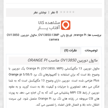
0 نظر
|
نوشتن نظر
برچسب ها:
orange Pi
,
اورنج پای
,
OV13850-13MP
,
ماژول دوربین
,
OV13850
camera
توضیحات
نظرات (0)
ماژول دوربین OV13850 مناسب ORANGE PI
ماژول دوربین 13 مگاپیکسلی Orange Pi (OV13850، MIPI) یک دوربین با
وضوح بالا است که برای استفاده با کامپیوترهای تک برد
5/5B/5
Orange pi
Plus طراحی شده است. دوربین دارای وضوح 13 مگاپیکسل است که به شما
امکان می دهد تصاویری با جزئیات و کیفیت بالا به دست آورید و به علاوه
دوربین از رابط MIPI CSI پشتیبانی می کند که به آن اجازه می دهد به پورت
های CSI مربوطه در رایانه های تک برد Orange Pi متصل شود. این سرعت
انتقال داده بالا و اتصال قابل اعتماد را تضمین می کند.