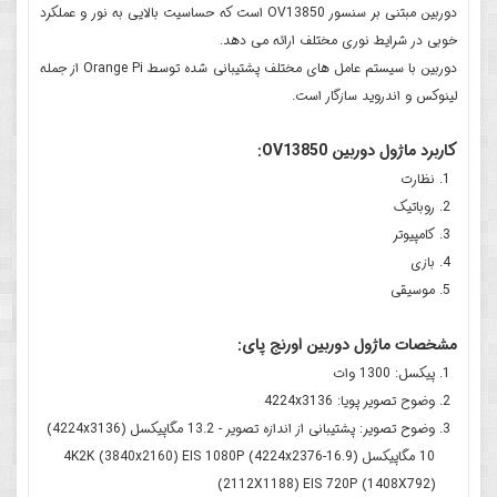
دوربین مبتنی بر سنسور OV13850 است که حساسیت بالایی به نور و عملکرد
خوبی در شرایط نوری مختلف ارائه می دهد.
دوربین با سیستم عامل های مختلف پشتیبانی شده توسط Orange Pi از جمله
لینوکس و اندروید سازگار است.
کاربرد ماژول دوربین OV13850:
نظارت
روباتیک
کامپیوتر
بازی
موسیقی
مشخصات ماژول دوربین اورنج پای:
پیکسل: 1300 وات
وضوح تصویر پویا: 4224x3136
وضوح تصویر: پشتیبانی از اندازه تصویر - 13.2 مگاپیکسل (4224x3136)
10 مگاپیکسل (16.9-4224x2376) 4K2K (3840x2160) EIS 1080P
(2112X1188) EIS 720P (1408X792)