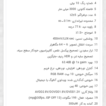
شماره رنگ: 10 بیتی
فاصله کانونی: 3000 میلی متر
عدد دیافراگم: 5±2٪
محدوده تیراندازی: 0.1m→∞
زاویه دید: 77.6 درجه
اعوجاج: <1.5٪
روشنایی نسبی: 450mV/LUX-sec
سرعت انتقال تصویر: 6 ~ 64 مگاهرتز
تراز سفیدی: تصحیح پیکسل نقص، کالیبراسیون خودکار سطح سیاه،
تصحیح سایه لنز، و HDR ردیف جایگزین
بهره: 63.4dB @ 1x gaim
کنترل نوردهی: افزایش، نوردهی، نرخ فریم
سیگنال خروجی: 10 بیت RGB RAW
خروجی کدگذاری شده: ویدئوی آنالوگ یا دیجیتال
پین خروجی: 40 پین
ولتاژ کاری: AVDD2.8V/DOVDD1.8V/DVDD1.2V
مصرف: فعال: 199 مگاوات (13 mp@30fps، ISP OFF)
آماده به کار: 300uW