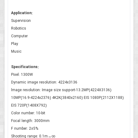
Application:
Supervision
Robotics
Computer
Play
Music
Specifications:
Pixel: 1300W
Dynamic image resolution: 4224x3136
lmage resolution: Image size support-13.2MP(4224X3136)
10MP(16.9-4224x2376) 4K2K(3840x2160) EIS 1080P(2112X1188)
EIS 720P(1408X792)
Color number: 10-bit
Focal length: 3000mm
F number: 2±5%
Shooting range: 0.1m→∞