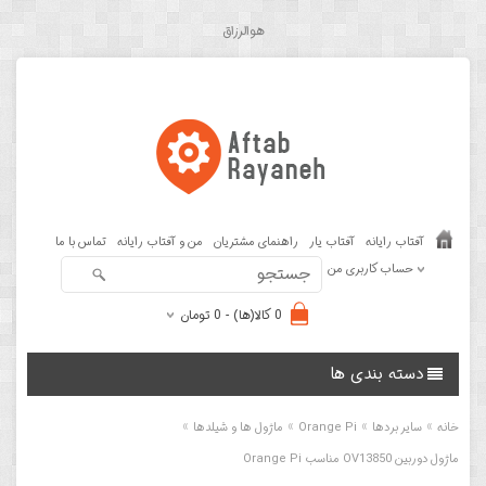
هوالرزاق
آفتاب رایانه
آفتاب یار
راهنمای مشتریان
من و آفتاب رایانه
تماس با ما
حساب کاربری من
0 کالا(ها) - 0 تومان
دسته بندی ها
»
»
»
»
خانه
سایر بردها
Orange Pi
ماژول ها و شیلدها
ماژول دوربین OV13850 مناسب Orange Pi