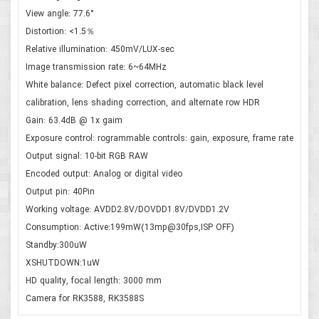
View angle: 77.6°
Distortion: <1.5％
Relative illumination: 450mV/LUX-sec
Image transmission rate: 6~64MHz
White balance: Defect pixel correction, automatic black level
calibration, lens shading correction, and alternate row HDR
Gain: 63.4dB @ 1x gaim
Exposure control: rogrammable controls: gain, exposure, frame rate
Output signal: 10-bit RGB RAW
Encoded output: Analog or digital video
Output pin: 40Pin
Working voltage: AVDD2.8V/DOVDD1.8V/DVDD1.2V
Consumption: Active:199mW(13mp@30fps,ISP OFF)
Standby:300uW
XSHUTDOWN:1uW
HD quality, focal length: 3000 mm
Camera for RK3588, RK3588S