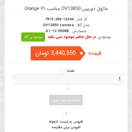
ماژول دوربین OV13850 مناسب Orange Pi
کد انبار :
7915-286-12244
مدل کالا :
OV13850 camera
جستارش :
A1-12-0508B
موجودی:
در حال حاضر موجود نمی باشد.
موجودی کالا
3,440,550 تومان
قیمت:
تعداد:
- یا -
افزودن به لیست دلخواه
افزودن برای مقایسه