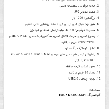
حالت فوکوس: تنظیمات دستی
فرمت تصویر JPG
بزرگنمایی: 1000 بار
منبع نور: چراغ های ال ای دی 8 عدد- روشنایی قابل تنظیم
محدوده فوکوس: 0 تا 40 میلیمتر (برای تماشای فواصل)
وضوح تصویر و سرعت انتقال تصویر به کامپیوتر شخصی: 640*480/26 و
1280*720/26 فریم در ثانیه
تعادل اتوماتیک رنگ سفید
پشتیبانی از سیستم عامل های: ویندوز XP، win7، win8.1، win10، Mac
OSx10.5 یا بالاتر
وجود اسلات کارت حافظه
تعداد 30 فریم بر ثانیه
پورت ارتباطی: USB2.0
مستندات:
آنباکسینگ 1000X-MICROSCOPE