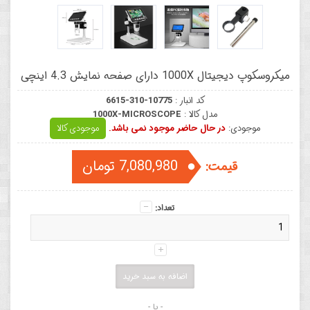
میکروسکوپ دیجیتال 1000X دارای صفحه نمایش 4.3 اینچی
کد انبار :
6615-310-10775
مدل کالا :
1000X-MICROSCOPE
موجودی:
در حال حاضر موجود نمی باشد.
موجودی کالا
7,080,980 تومان
قیمت:
تعداد:
- یا -