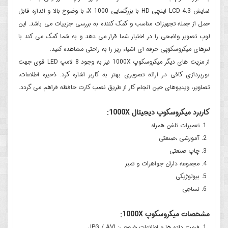
نمایش
LCD 4.3
اینچی
HD
با بزرگنمایی 1000
X
، با وضوح بالا و اندازه قابل
حمل از جمله تجهیزات مناسب و کمک کننده به بررسی جزییات می باشد. این
لوپ تصویر واضحی را در اختیار شما قرار می دهد و به شما کمک می کند با
لنزهای میکروسکوپی حرفه ای اشیاء ریز را به راحتی مشاهده کنید
.
از مزیت های دیگر میکروسکوپ
1000X
نیز به وجود 8 لامپ
LED
قوی جهت
نورپردازی کافی در ارائه تصویری بهتر به کاربر اشاره کرد
.
ذخیره اطلاعات،
تصاویر، ویدیوهای حین انجام کار از طریق نصب کارت حافظه فراهم می گردد.
کاربرد میکروسکوپ دیجیتال 1000X:
تعمیرات تلفن همراه
آموزشی ،صنعتی
چاپ صنعتی
مجموعه داران جواهرات و تمبر
بیولوژیکی
نساجی
مشخصات میکروسکوپ 1000X:
فرمت داده ها و اطلاعات خروجی: JPG / AVI