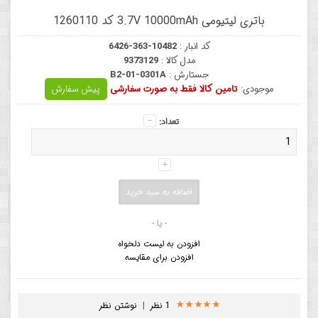
باتری لیتیومی 3.7V 10000mAh کد 1260110
کد انبار :
6426-363-10482
مدل کالا :
9373129
جستارش :
B2-01-0301A
موجودی:
تامین کالا فقط به صورت سفارشی
پیش سفارش
تعداد:
- یا -
افزودن به لیست دلخواه
افزودن برای مقایسه
1 نظر
|
نوشتن نظر