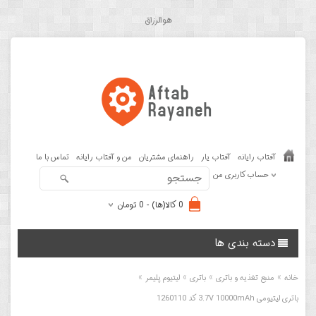
هوالرزاق
آفتاب رایانه
آفتاب یار
راهنمای مشتریان
من و آفتاب رایانه
تماس با ما
حساب کاربری من
0 کالا(ها) - 0 تومان
دسته بندی ها
»
»
»
»
خانه
منبع تغذیه و باتری
باتری
لیتیوم پلیمر
باتری لیتیومی 3.7V 10000mAh کد 1260110