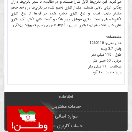
می‌گیرند. این باتری‌ها قابل شارژ هستند و در مقایسه با سایر باتری‌ها دارای
چگالی انرژی بالایی هستند. مقدار انرژی ذخیره شده در باتری‌ها در واحد حجم
مقدار بالایی است و نوع انرژی ذخیره شده در آن‌ها از نوع انرژی
الکتروشیمیایی است. باتری موبایل، پاور بانک و گجت های الکترونیکی باتری
های هلی شات، هواییما باتری دوربین، mp3، تلفن بی سیم تجهیزات پزشکی
مشخصات:
مدل باتری: 1260110
ولتاژ: 3.7 ولت
طول : 110 میلی متر
عرض : 60 میلی متر
ضخامت : 11 میلی متر
وزن: حدود 170 گرم
اطلاعات
خدمات مشتریان
موارد اضافی
حساب کاربری من