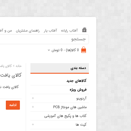
آفتاب رایانه
آفتاب یار
راهنمای مشتریان
من و آفت
0 کالا(ها) - 0 تومان
»
خانه
کالای یاف
دسته بندی
کالای یافت 
کالاهای جدید
کالای یافت ن
فروش ویژه
آردوینو
ادامه
ماشین های مونتاژ PCB
کتاب ها و پکیج های آموزشی
کیت ها